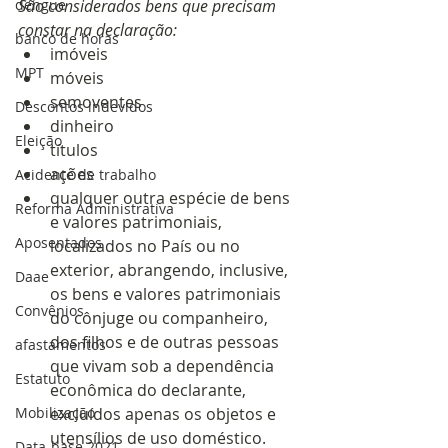
dengue
São considerados bens que precisam 
constar na declaração:
banco de horas
imóveis
MPT
móveis
semoventes
Descontos indevidos
dinheiro 
Eleição
títulos
ações
Acidente de trabalho
qualquer outra espécie de bens 
Reforma Administrativa
e valores patrimoniais, 
Aposentados
localizados no País ou no 
exterior, abrangendo, inclusive, 
Daae
os bens e valores patrimoniais 
Convênios
do cônjuge ou companheiro, 
dos filhos e de outras pessoas 
afastamentos
que vivam sob a dependência 
Estatuto
econômica do declarante, 
Mobilização
excluídos apenas os objetos e 
utensílios de uso doméstico.
Data-base 2021