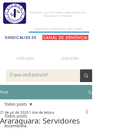
SISMAR
Sindicato dos Servidores Municipais de
Araraquara e Região
de 2ª a 6ª-feira, das 8h30 às 17h30
3335-9909
3335-1983
3357-1983
SINDICALIZE-SE
CANAL DE DENÚNCIA
FARMÁCIA DO SERVIDOR
SEDE DE CAMPO
2ª a 6ª-feira: 8h
- 18h
3ª-feira a sábado: 8h - 22h
sábados: 8h - 12h
domingos: 8h - 18h
3335-1024
2500-0350
Post
Todos posts
21 de jul. de 2020
1 min de leitura
Todos posts
Araraquara: Servidores
Assembleia