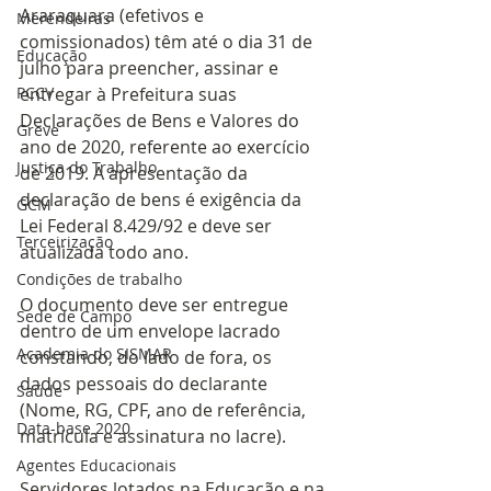
Araraquara (efetivos e 
Merendeiras
comissionados) têm até o dia 31 de 
Educação
julho para preencher, assinar e 
PCCV
entregar à Prefeitura suas 
Declarações de Bens e Valores do 
Greve
ano de 2020, referente ao exercício 
Justiça do Trabalho
de 2019. A apresentação da 
declaração de bens é exigência da 
GCM
Lei Federal 8.429/92 e deve ser 
Terceirização
atualizada todo ano.
Condições de trabalho
O documento deve ser entregue 
Sede de Campo
dentro de um envelope lacrado 
Academia do SISMAR
constando, do lado de fora, os 
dados pessoais do declarante 
Saúde
(Nome, RG, CPF, ano de referência, 
Data-base 2020
matrícula e assinatura no lacre). 
Agentes Educacionais
Servidores lotados na Educação e na 