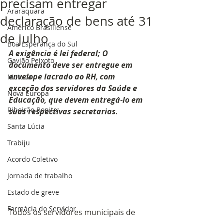
precisam entregar
Araraquara
declaração de bens até 31
Américo Brasiliense
de julho
Boa Esperança do Sul
A exigência é lei federal; O 
Gavião Peixoto
documento deve ser entregue em 
envelope lacrado ao RH, com 
Motuca
exceção dos servidores da Saúde e 
Nova Europa
Educação, que devem entregá-lo em 
Ribeirão Bonito
suas respectivas secretarias.
Santa Lúcia
Trabiju
Acordo Coletivo
Jornada de trabalho
Estado de greve
Farmácia do Servidor
Todos os servidores municipais de 