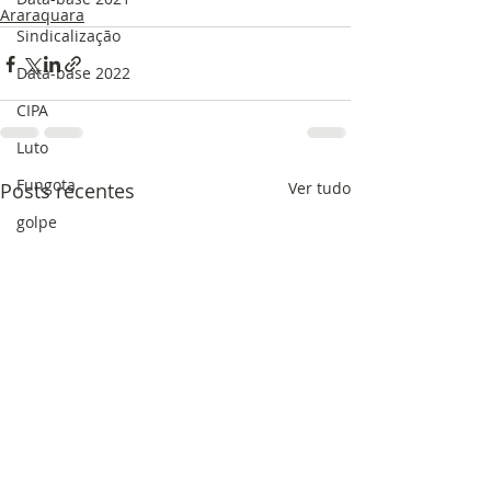
Araraquara
Sindicalização
Data-base 2022
CIPA
Luto
Fungota
Posts recentes
Ver tudo
golpe
Eleição Sindical
Solidariedade
Data-base
Férias
saúde
saúde mental
Assédio