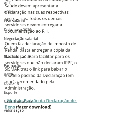
ACE
Saúde devem apresentar a 
ACS
declaração nas suas respectivas 
secretarias. Todos os demais 
Piso salarial
servidores devem entregar a 
Data-base 2020
documentação ao RH.
Negociação salarial
Quem faz declaração de Imposto de 
Carteirinha
Renda, basta entregar a cópia da 
declaração. Para facilitar para os 
Plano de saúde
servidores que não declaram IRPF, o 
Formação
SISMAR traz o link para baixar o 
GRTE
modelo padrão da Declaração (em 
.doc), recomendado pela 
Covid-19
Administração.
Esporte
- Modelo Padrão da Declaração de 
Casa Transitória
Bens
 (fazer download)
valorização