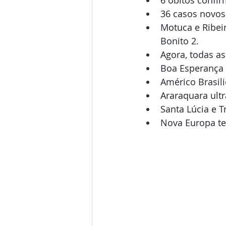
6 óbitos confi
36 casos novos
ACE
ACS
Piso salarial
Motuca e Ribeir
Bonito 2.
Agora, todas a
Boa Esperança 
Américo Brasil
Araraquara ult
Santa Lúcia e 
Nova Europa te