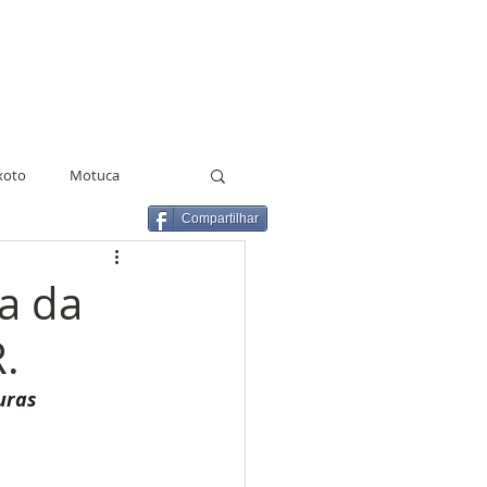
xoto
Motuca
Compartilhar
lho
Estado de greve
a da
.
GCM
Terceirização
uras
Agentes Educacionais