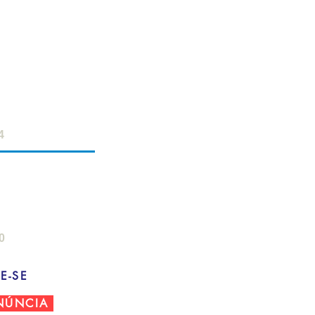
ERVIDOR
- 18h
 12h
4
AMPO
: 8h - 22h
- 18h
0
E-SE
NÚNCIA