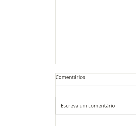
Comentários
Escreva um comentário
Ações para pleitear
adicional de insalubridade