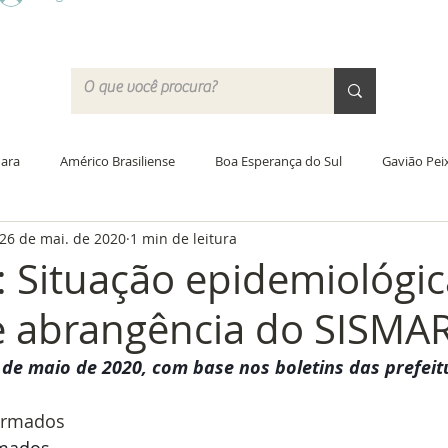
ara
Américo Brasiliense
Boa Esperança do Sul
Gavião Pei
26 de mai. de 2020
1 min de leitura
Santa Lúcia
Trabiju
Acordo Coletivo
Jornada de traba
: Situação epidemiológic
e abrangência do SISMAR
ras
Educação
PCCV
Greve
Justiça do Trabalho
de maio de 2020, com base nos boletins das prefeit
 Campo
Academia do SISMAR
Saúde
Data-base 2020
irmados