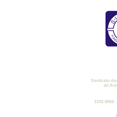
SI
Sindicato do
de Ara
de 2ª a 6ª-
3335-9909 