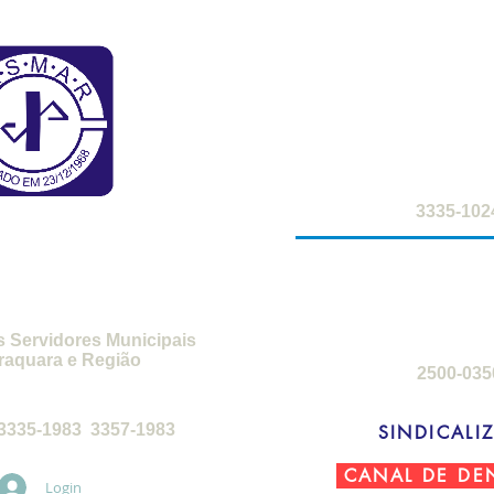
FARMÁCIA DO S
2ª a 6ª-feira: 8h
sábados: 8h -
SMAR
3335-102
SEDE DE C
3ª-feira a sábado
domingos: 8h 
s Servidores Municipais
raquara e Região
2500-035
feira, das 8h30 às 17h30
3335-1983 3357-1983
SINDICALIZ
CANAL DE DE
Login