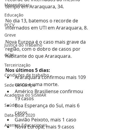
Merendeiras
tempo em Araraquara, 34. 
Educação
No dia 13, batemos o recorde de 
PCCV
internados em UTI em Araraquara, 8.
Greve
Nova Europa é o caso mais grave da 
Justiça do Trabalho
região, com o dobro de casos por 
GCM
habitante do que Araraquara.
Terceirização
Nos últimos 5 dias:
Condições de trabalho
Araraquara confirmou mais 109 
casos e uma morte.
Sede de Campo
Américo Brasiliense confirmou 
Academia do SISMAR
19 casos
Saúde
Boa Esperança do Sul, mais 6 
casos
Data-base 2020
Gavião Peixoto, mais 1 caso
Agentes Educacionais
Nova Europa, mais 9 casos