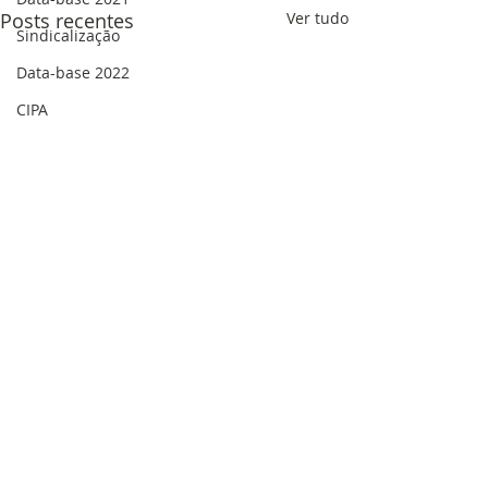
Posts recentes
Ver tudo
Sindicalização
Data-base 2022
CIPA
Luto
Fungota
golpe
Eleição Sindical
Solidariedade
Data-base
Férias
saúde
saúde mental
Comentários
Assédio