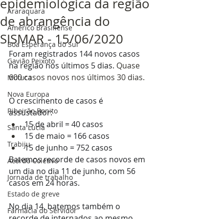
epidemiológica da região
Araraquara
de abrangência do
Américo Brasiliense
SISMAR - 15/06/2020
Boa Esperança do Sul
Foram registrados 144 novos casos 
Gavião Peixoto
na região nos últimos 5 dias.
 Quase 
600 casos novos nos últimos 30 dias.
Motuca
Nova Europa
O crescimento de casos é 
Ribeirão Bonito
assustador:
15 de abril = 40 casos
Santa Lúcia
15 de maio = 166 casos
Trabiju
15 de junho = 752 casos
Batemos recorde de casos novos em 
Acordo Coletivo
um dia no dia 11 de junho, com 56 
Jornada de trabalho
casos em 24 horas.
Estado de greve
No dia 14, batemos também o 
Farmácia do Servidor
recorde de internados ao mesmo 