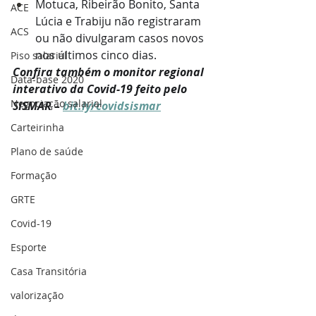
Motuca, Ribeirão Bonito, Santa 
ACE
Lúcia e Trabiju não registraram 
ACS
ou não divulgaram casos novos 
nos últimos cinco dias.
Piso salarial
Confira também o monitor regional 
Data-base 2020
interativo da Covid-19 feito pelo 
Negociação salarial
SISMAR – 
bit.ly/covidsismar
Carteirinha
Plano de saúde
Formação
GRTE
Covid-19
Esporte
Casa Transitória
valorização