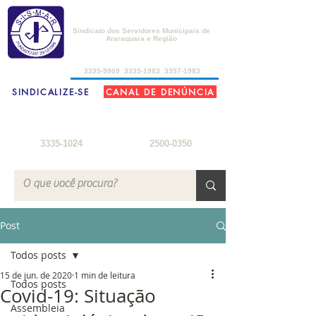
SISMAR
Sindicato dos Servidores Municipais de
Araraquara e Região
de 2ª a 6ª-feira, das 8h30 às 17h30
3335-9909
3335-1983
3357-1983
SINDICALIZE-SE
CANAL DE DENÚNCIA
FARMÁCIA DO SERVIDOR
SEDE DE CAMPO
2ª a 6ª-feira: 8h
- 18h
3ª-feira a sábado: 8h - 22h
sábados: 8h - 12h
domingos: 8h - 18h
3335-1024
2500-0350
Post
Todos posts
15 de jun. de 2020
1 min de leitura
Todos posts
Covid-19: Situação
Assembleia