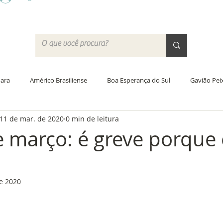
ara
Américo Brasiliense
Boa Esperança do Sul
Gavião Pei
11 de mar. de 2020
0 min de leitura
Santa Lúcia
Trabiju
Acordo Coletivo
Jornada de traba
e março: é greve porque 
ras
Educação
PCCV
Greve
Justiça do Trabalho
e 2020
 Campo
Academia do SISMAR
Saúde
Data-base 2020