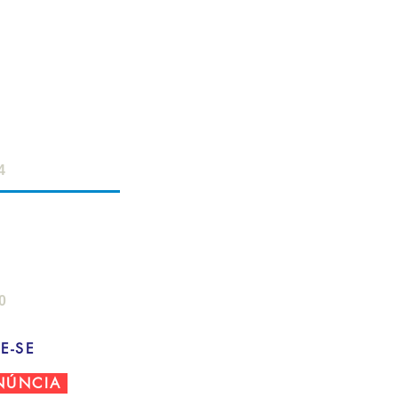
ERVIDOR
- 18h
 12h
4
AMPO
: 8h - 22h
- 18h
0
E-SE
NÚNCIA