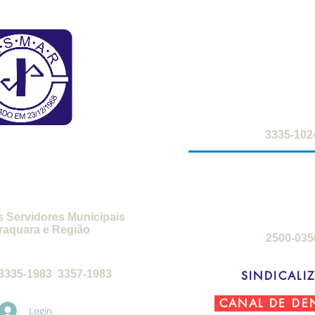
FARMÁCIA DO S
2ª a 6ª-feira: 8h
sábados: 8h -
SMAR
3335-102
SEDE DE C
3ª-feira a sábado
domingos: 8h 
s Servidores Municipais
raquara e Região
2500-035
feira, das 8h30 às 17h30
3335-1983 3357-1983
SINDICALIZ
CANAL DE DE
Login