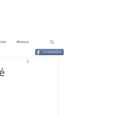
xoto
Motuca
Compartilhar
lho
Estado de greve
é
GCM
Terceirização
Agentes Educacionais