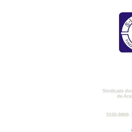
SI
Sindicato do
de Ara
de 2ª a 6ª-
3335-9909 