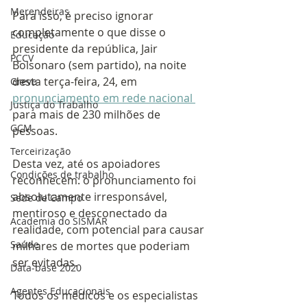
Merendeiras
Para isso, é preciso ignorar 
completamente o que disse o 
Educação
presidente da república, Jair 
PCCV
Bolsonaro (sem partido), na noite 
desta terça-feira, 24, em 
Greve
pronunciamento em rede nacional 
Justiça do Trabalho
para mais de 230 milhões de 
GCM
pessoas.
Terceirização
Desta vez, até os apoiadores 
Condições de trabalho
reconhecem: o pronunciamento foi 
absolutamente irresponsável, 
Sede de Campo
mentiroso e desconectado da 
Academia do SISMAR
realidade, com potencial para causar 
Saúde
milhares de mortes que poderiam 
ser evitadas.
Data-base 2020
Agentes Educacionais
Todos os médicos e os especialistas 