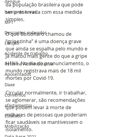
dengue
da população brasileira que pode 
ser preservada com essa medida 
banco de horas
simples.
MPT
Descontos indevidos
O que Bolsonaro chamou de 
“gripezinha” é uma doença grave 
Eleição
que ainda se espalha pelo mundo e 
Acidente de trabalho
já matou mais gente do que a gripe 
H1N1. No dia do pronunciamento, o 
Reforma Administrativa
mundo registrava mais de 18 mil 
Aposentados
mortes por Covid-19.
Daae
Circular normalmente, ir trabalhar, 
Convênios
se aglomerar, são recomendações 
afastamentos
que podem levar à morte de 
milhares de pessoas que poderiam 
Estatuto
ficar saudáveis se mantivessem o 
Mobilização
isolamento.
Data-base 2021