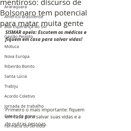
mentiroso: discurso de
Araraquara
Bolsonaro tem potencial
Américo Brasiliense
para matar muita gente
Boa Esperança do Sul
SISMAR apela: Escutem os médicos e 
Gavião Peixoto
fiquem em casa para salvar vidas!
Motuca
Nova Europa
Ribeirão Bonito
Santa Lúcia
Trabiju
Acordo Coletivo
Jornada de trabalho
Primeiro o mais importante: fiquem 
Estado de greve
em casa para salvar suas vidas e a 
de outras pessoas.
Farmácia do Servidor