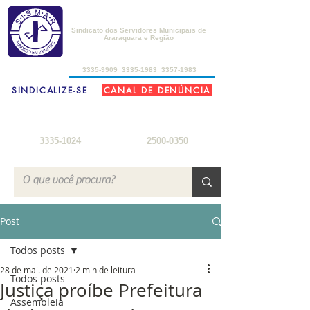
SISMAR
Sindicato dos Servidores Municipais de
Araraquara e Região
de 2ª a 6ª-feira, das 8h30 às 17h30
3335-9909
3335-1983
3357-1983
SINDICALIZE-SE
CANAL DE DENÚNCIA
FARMÁCIA DO SERVIDOR
SEDE DE CAMPO
2ª a 6ª-feira: 8h
- 18h
3ª-feira a sábado: 8h - 22h
sábados: 8h - 12h
domingos: 8h - 18h
3335-1024
2500-0350
Post
Todos posts
28 de mai. de 2021
2 min de leitura
Todos posts
Justiça proíbe Prefeitura
Assembleia