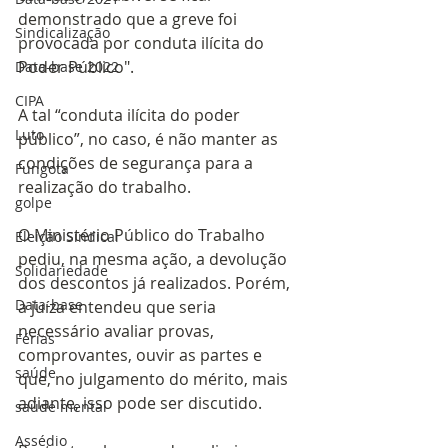
demonstrado que a greve foi 
Sindicalização
provocada por conduta ilícita do 
Poder Público".
Data-base 2022
CIPA
A tal “conduta ilícita do poder 
Luto
público”, no caso, é não manter as 
condições de segurança para a 
Fungota
realização do trabalho.
golpe
O Ministério Público do Trabalho 
Eleição Sindical
pediu, na mesma ação, a devolução 
Solidariedade
dos descontos já realizados. Porém, 
Data-base
a juíza entendeu que seria 
necessário avaliar provas, 
Férias
comprovantes, ouvir as partes e 
saúde
que, no julgamento do mérito, mais 
adiante, isso pode ser discutido.
saúde mental
Assédio