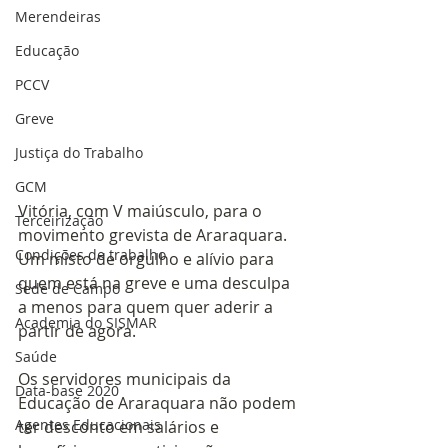
Merendeiras
Educação
PCCV
Greve
Justiça do Trabalho
GCM
Vitória, com V maiúsculo, para o 
Terceirização
movimento grevista de Araraquara. 
Condições de trabalho
Um misto de orgulho e alívio para 
quem está na greve e uma desculpa 
Sede de Campo
a menos para quem quer aderir a 
Academia do SISMAR
partir de agora.
Saúde
Os servidores municipais da 
Data-base 2020
Educação de Araraquara não podem 
Agentes Educacionais
ter desconto em salários e 