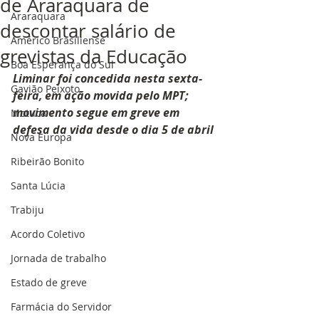
de Araraquara de
Araraquara
descontar salário de
Américo Brasiliense
grevistas da Educação
Boa Esperança do Sul
Liminar foi concedida nesta sexta-
Gavião Peixoto
feira, em ação movida pelo MPT; 
movimento segue em greve em 
Motuca
defesa da vida desde o dia 5 de abril
Nova Europa
Ribeirão Bonito
Santa Lúcia
Trabiju
Acordo Coletivo
Jornada de trabalho
Estado de greve
Farmácia do Servidor