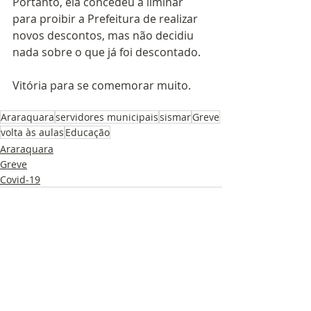
Portanto, ela concedeu a liminar 
para proibir a Prefeitura de realizar 
novos descontos, mas não decidiu 
nada sobre o que já foi descontado.
Vitória para se comemorar muito. 
Araraquara
servidores municipais
sismar
Greve
volta às aulas
Educação
Araraquara
Greve
Covid-19
Posts recentes
Ver tudo