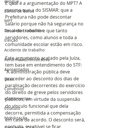
dengue
E qual é a argumentação do MPT? A 
mesma que a do SISMAR: que a 
banco de horas
Prefeitura não pode descontar 
MPT
salário porque não há segurança no 
local de trabalho e que tanto 
Descontos indevidos
servidores, como alunos e toda a 
Eleição
comunidade escolar estão em risco.
Acidente de trabalho
Este argumento acatado pela Juíza, 
Reforma Administrativa
tem base em entendimento do STF: 
Aposentados
"A administração pública deve 
proceder ao desconto dos dias de 
Daae
paralisação decorrentes do exercício 
Convênios
do direito de greve pelos servidores 
afastamentos
públicos, em virtude da suspensão 
do vínculo funcional que dela 
Estatuto
decorre, permitida a compensação 
Mobilização
em caso de acordo. O desconto será, 
contudo, incabível se ficar 
Data-base 2021