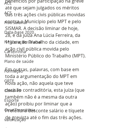
benefícios por participação na greve 
ACE
até que sejam julgados os méritos 
ACS
das três ações civis públicas movidas 
contra o Município pelo MPT e pelo 
Piso salarial
SISMAR. A decisão liminar de hoje, 
Data-base 2020
28, é da juíza Ana Lúcia Ferreira, da 
1ª Vara do Trabalho da cidade, em 
Negociação salarial
ação civil pública movida pelo 
Carteirinha
Ministério Público do Trabalho (MPT).
Plano de saúde
Em outras, palavras, com base em 
Formação
toda a argumentação do MPT em 
GRTE
nova ação, não aquela que teve 
decisão contraditória, esta juíza (que 
Covid-19
também não é a mesma da outra 
Esporte
ação) proibiu por liminar que a 
Casa Transitória
Prefeitura desconte salário e tíquete 
de grevista até o fim das três ações. 
valorização