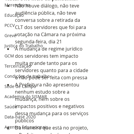
Merendeiras
Não houve diálogo, não teve 
audiência pública, não teve 
Educação
conversa sobre a retirada da 
PCCV
CLT dos servidores que foi para 
votação na Câmara na próxima 
Greve
segunda-feira, dia 21
Justiça do Trabalho
A mudança de regime jurídico 
dos servidores tem impacto 
GCM
muita grande tanto para os 
Terceirização
servidores quanto para a cidade 
Condições de trabalho
e não pode ser feita com pressa
A Prefeitura não apresentou 
Sede de Campo
nenhum estudo sobre a 
Academia do SISMAR
mudança, nem sobre os 
impactos positivos e negativos 
Saúde
dessa mudança para os serviços 
Data-base 2020
públicos
Agentes Educacionais
Da maneira que está no projeto, 