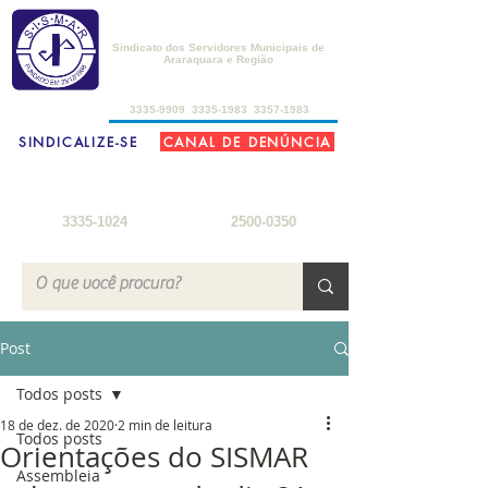
SISMAR
Sindicato dos Servidores Municipais de
Araraquara e Região
de 2ª a 6ª-feira, das 8h30 às 17h30
3335-9909
3335-1983
3357-1983
SINDICALIZE-SE
CANAL DE DENÚNCIA
FARMÁCIA DO SERVIDOR
SEDE DE CAMPO
2ª a 6ª-feira: 8h
- 18h
3ª-feira a sábado: 8h - 22h
sábados: 8h - 12h
domingos: 8h - 18h
3335-1024
2500-0350
Post
Todos posts
18 de dez. de 2020
2 min de leitura
Todos posts
Orientações do SISMAR
Assembleia