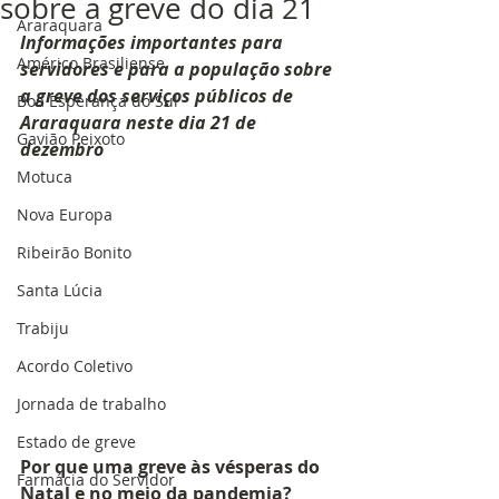
sobre a greve do dia 21
Araraquara
Informações importantes para 
Américo Brasiliense
servidores e para a população sobre 
a greve dos serviços públicos de 
Boa Esperança do Sul
Araraquara neste dia 21 de 
Gavião Peixoto
dezembro
Motuca
Nova Europa
Ribeirão Bonito
Santa Lúcia
Trabiju
Acordo Coletivo
Jornada de trabalho
Estado de greve
Por que uma greve às vésperas do 
Farmácia do Servidor
Natal e no meio da pandemia?