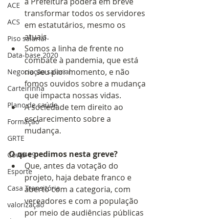
a Prefeitura poderá em breve 
ACE
transformar todos os servidores 
ACS
em estatutários, mesmo os 
atuais.
Piso salarial
Somos a linha de frente no 
Data-base 2020
combate à pandemia, que está 
no seu pior momento, e não 
Negociação salarial
fomos ouvidos sobre a mudança 
Carteirinha
que impacta nossas vidas.
Plano de saúde
A sociedade tem direito ao 
esclarecimento sobre a 
Formação
mudança.
GRTE
O que pedimos nesta greve?
Covid-19
Que, antes da votação do 
Esporte
projeto, haja debate franco e 
Casa Transitória
aberto com a categoria, com 
vereadores e com a população 
valorização
por meio de audiências públicas 