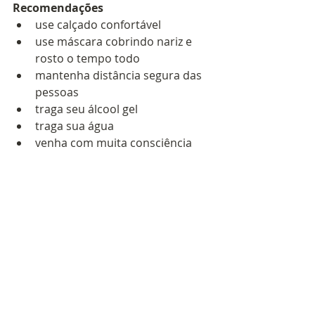
Recomendações
use calçado confortável
use máscara cobrindo nariz e 
rosto o tempo todo
mantenha distância segura das 
pessoas
traga seu álcool gel
traga sua água
venha com muita consciência 
energia
traga seu cartaz
Araraquara
servidores municipais
sismar
Greve
alerta
direitos
CLT
Estatuto
estatutário
Araraquara
Greve
Estatuto