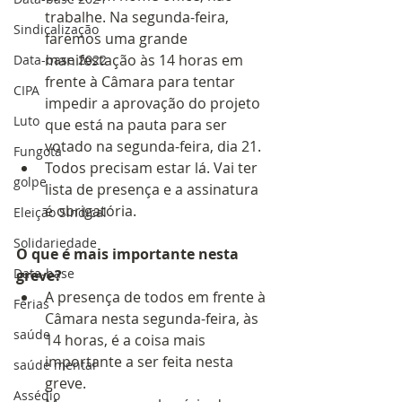
trabalhe. Na segunda-feira, 
Sindicalização
faremos uma grande 
manifestação às 14 horas em 
Data-base 2022
frente à Câmara para tentar 
CIPA
impedir a aprovação do projeto 
Luto
que está na pauta para ser 
votado na segunda-feira, dia 21.
Fungota
Todos precisam estar lá. Vai ter 
golpe
lista de presença e a assinatura 
é obrigatória.
Eleição Sindical
Solidariedade
O que é mais importante nesta 
Data-base
greve?
A presença de todos em frente à 
Férias
Câmara nesta segunda-feira, às 
saúde
14 horas, é a coisa mais 
importante a ser feita nesta 
saúde mental
greve.
Assédio