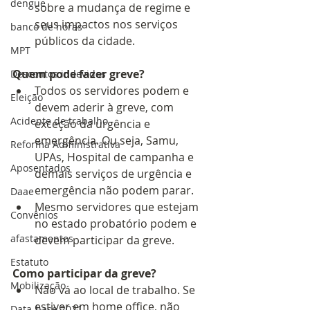
dengue
sobre a mudança de regime e 
seus impactos nos serviços 
banco de horas
públicos da cidade.
MPT
Quem pode fazer greve?
Descontos indevidos
Todos os servidores podem e 
Eleição
devem aderir à greve, com 
Acidente de trabalho
exceção da urgência e 
emergência. Ou seja, Samu, 
Reforma Administrativa
UPAs, Hospital de campanha e 
Aposentados
demais serviços de urgência e 
emergência não podem parar.
Daae
Mesmo servidores que estejam 
Convênios
no estado probatório podem e 
afastamentos
devem participar da greve.
Estatuto
Como participar da greve?
Mobilização
Não vá ao local de trabalho. Se 
estiver em home office, não 
Data-base 2021