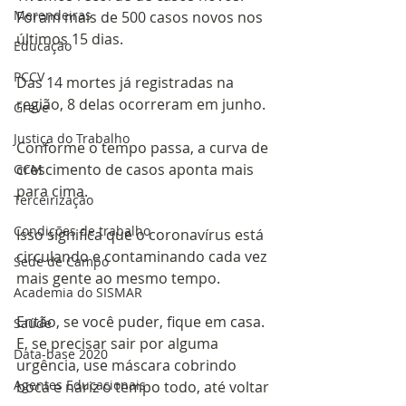
Merendeiras
Foram mais de 500 casos novos nos 
últimos 15 dias.
Educação
PCCV
Das 14 mortes já registradas na 
região, 8 delas ocorreram em junho. 
Greve
Justiça do Trabalho
Conforme o tempo passa, a curva de 
crescimento de casos aponta mais 
GCM
para cima.
Terceirização
Condições de trabalho
Isso significa que o coronavírus está 
circulando e contaminando cada vez 
Sede de Campo
mais gente ao mesmo tempo.
Academia do SISMAR
Então, se você puder, fique em casa. 
Saúde
E, se precisar sair por alguma 
Data-base 2020
urgência, use máscara cobrindo 
Agentes Educacionais
boca e nariz o tempo todo, até voltar 