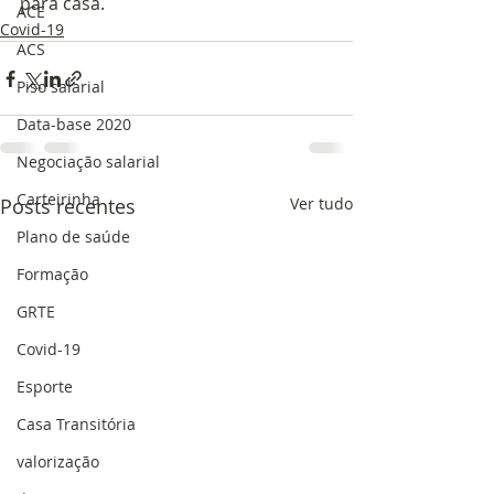
para casa.
ACE
Covid-19
ACS
Piso salarial
Data-base 2020
Negociação salarial
Carteirinha
Posts recentes
Ver tudo
Plano de saúde
Formação
GRTE
Covid-19
Esporte
Casa Transitória
valorização