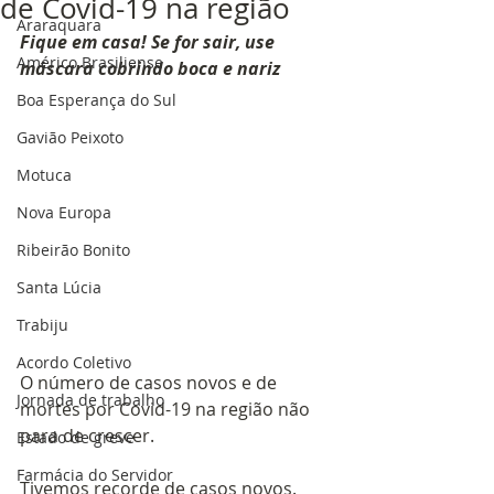
de Covid-19 na região
Araraquara
Fique em casa! Se for sair, use 
Américo Brasiliense
máscara cobrindo boca e nariz
Boa Esperança do Sul
Gavião Peixoto
Motuca
Nova Europa
Ribeirão Bonito
Santa Lúcia
Trabiju
Acordo Coletivo
O número de casos novos e de 
Jornada de trabalho
mortes por Covid-19 na região não 
para de crescer.
Estado de greve
Farmácia do Servidor
Tivemos recorde de casos novos. 