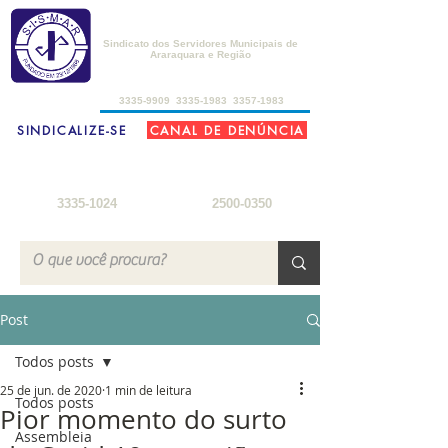
SISMAR
Sindicato dos Servidores Municipais de
Araraquara e Região
de 2ª a 6ª-feira, das 8h30 às 17h30
3335-9909
3335-1983
3357-1983
SINDICALIZE-SE
CANAL DE DENÚNCIA
FARMÁCIA DO SERVIDOR
SEDE DE CAMPO
2ª a 6ª-feira: 8h
- 18h
3ª-feira a sábado: 8h - 22h
sábados: 8h - 12h
domingos: 8h - 18h
3335-1024
2500-0350
Post
Todos posts
25 de jun. de 2020
1 min de leitura
Todos posts
Pior momento do surto
Assembleia