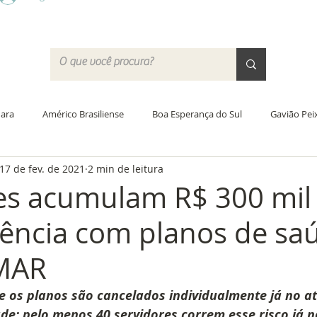
ara
Américo Brasiliense
Boa Esperança do Sul
Gavião Pei
17 de fev. de 2021
2 min de leitura
Santa Lúcia
Trabiju
Acordo Coletivo
Jornada de traba
es acumulam R$ 300 mil
ência com planos de sa
ras
Educação
PCCV
Greve
Justiça do Trabalho
SMAR
 Campo
Academia do SISMAR
Saúde
Data-base 2020
ue os planos são cancelados individualmente já no a
e; pelo menos 40 servidores correm esse risco já ne