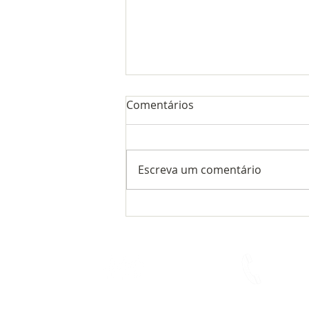
Comentários
Escreva um comentário
Unimed pelo SISMAR:
coparticipação não sobe;
mensalidade tem reajuste
de 11%
Quem somos
Fale conosco