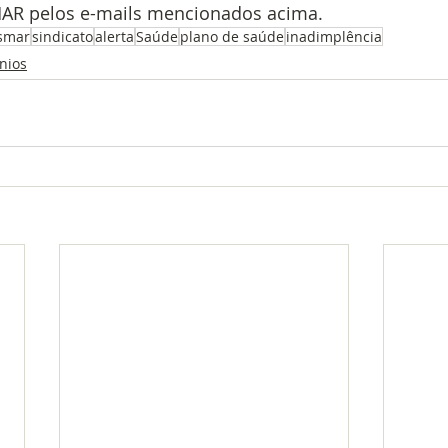
MAR pelos e-mails mencionados acima.
smar
sindicato
alerta
Saúde
plano de saúde
inadimplência
nios