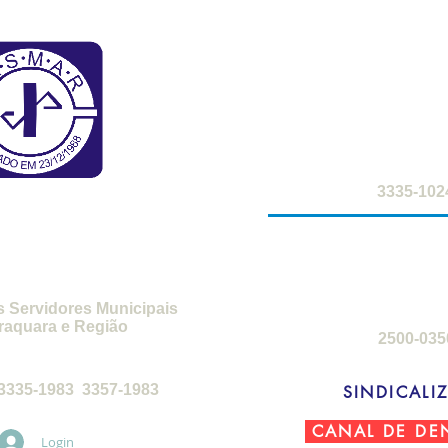
FARMÁCIA DO S
2ª a 6ª-feira: 8h
sábados: 8h -
SMAR
3335-102
SEDE DE C
3ª-feira a sábado
domingos: 8h 
s Servidores Municipais
raquara e Região
2500-035
feira, das 8h30 às 17h30
3335-1983 3357-1983
SINDICALIZ
CANAL DE DE
Login