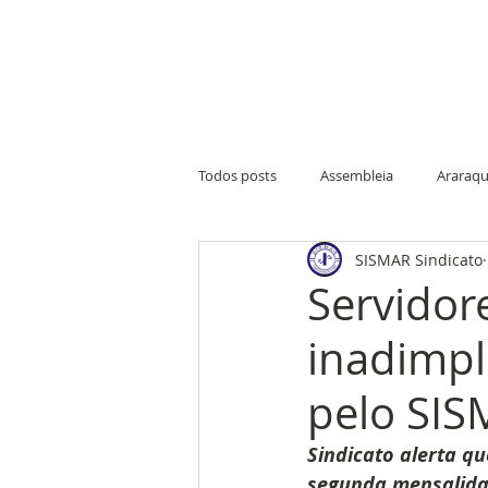
Todos posts
Assembleia
Araraqu
SISMAR Sindicato
Nova Europa
Ribeirão Bonito
Servidor
inadimpl
Farmácia do Servidor
Merendei
pelo SI
Condições de trabalho
Sede de
Sindicato alerta q
segunda mensalidad