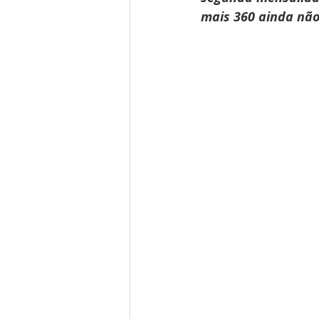
mais 360 ainda nã
ACE
ACS
Piso salarial