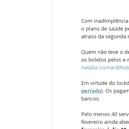
Com inadimplência 
o plano de saúde pe
atraso da segunda 
Quem não teve o des
os boletos pelos e-
natalia.sismar@ho
Em virtude do lock
período
). Os pagam
bancos.
Pelo menos 40 serv
fevereiro ainda aber