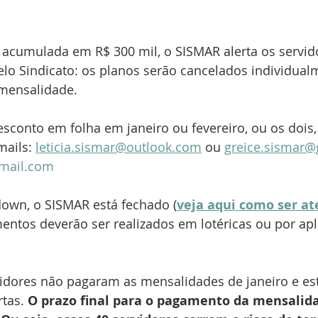
acumulada em R$ 300 mil, o SISMAR alerta os servid
lo Sindicato: os planos serão cancelados individualm
mensalidade.
conto em folha em janeiro ou fevereiro, ou os dois, 
mails: 
leticia.sismar@outlook.com
 ou 
greice.sismar
tmail.com
down, o SISMAR está fechado (
veja aqui como ser at
entos deverão ser realizados em lotéricas ou por apli
idores não pagaram as mensalidades de janeiro e es
tas. 
O prazo final para o pagamento da mensalida