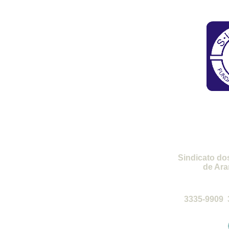
SI
Sindicato do
de Ara
de 2ª a 6ª-
3335-9909 