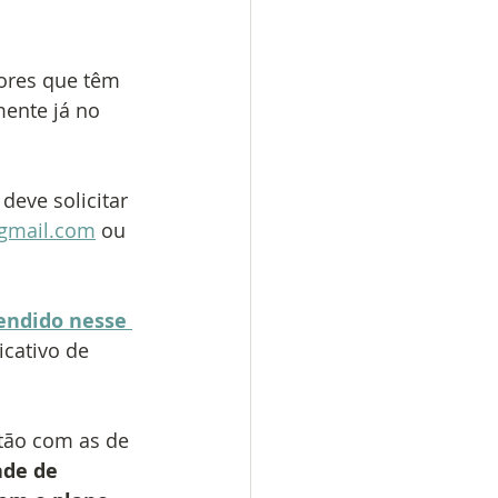
ores que têm 
ente já no 
deve solicitar 
@gmail.com
 ou 
endido nesse 
cativo de 
tão com as de 
de de 