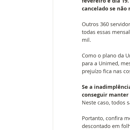
fevereiro é dia 19
cancelado se não 
Outros 360 servido
todas essas mensal
mil.
Como o plano da Un
para a Unimed, mes
prejuízo fica nas c
Se a inadimplência
conseguir manter 
Neste caso, todos 
Portanto, confira m
descontado em folh