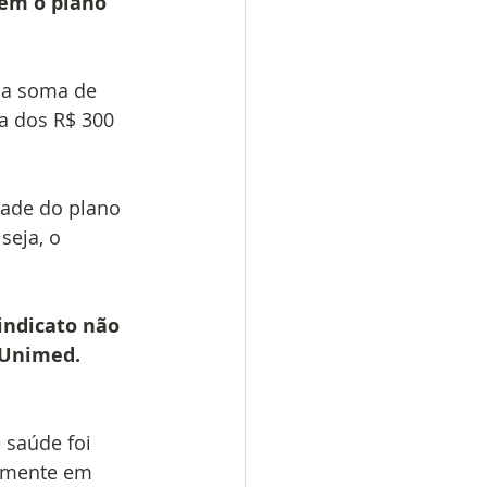
rem o plano 
 a soma de 
a dos R$ 300 
dade do plano 
eja, o 
indicato não 
 Unimed. 
 saúde foi 
amente em 