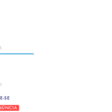
ERVIDOR
- 18h
 12h
4
AMPO
: 8h - 22h
- 18h
0
E-SE
NÚNCIA