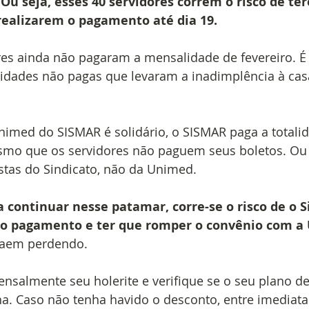
. Ou seja, esses 40 servidores correm o risco de te
realizarem o pagamento até dia 19.
res ainda não pagaram a mensalidade de fevereiro. É
idades não pagas que levaram a inadimplência à cas
imed do SISMAR é solidário, o SISMAR paga a totali
mo que os servidores não paguem seus boletos. Ou s
ostas do Sindicato, não da Unimed.
 continuar nesse patamar, corre-se o risco de o S
o pagamento e ter que romper o convênio com a
saem perdendo.
ensalmente seu holerite e verifique se o seu plano de
a. Caso não tenha havido o desconto, entre imediat