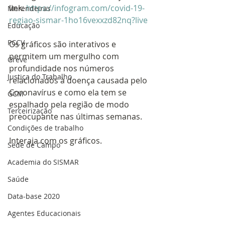
link: 
https://infogram.com/covid-19-
Merendeiras
regiao-sismar-1ho16vexxzd82nq?live
Educação
PCCV
Os gráficos são interativos e 
permitem um mergulho com 
Greve
profundidade nos números 
Justiça do Trabalho
relacionados à doença causada pelo 
Coronavírus e como ela tem se 
GCM
espalhado pela região de modo 
Terceirização
preocupante nas últimas semanas.
Condições de trabalho
Interaja com os gráficos. 
Sede de Campo
Academia do SISMAR
Saúde
Data-base 2020
Agentes Educacionais