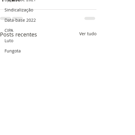
Sindicalização
Data-base 2022
CIPA
Posts recentes
Ver tudo
Luto
Fungota
golpe
Eleição Sindical
Solidariedade
Data-base
Férias
saúde
saúde mental
Assédio