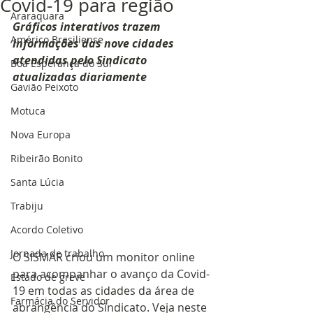
Covid-19 para região
Araraquara
Gráficos interativos trazem 
Américo Brasiliense
informações das nove cidades 
atendidas pelo Sindicato 
Boa Esperança do Sul
atualizadas diariamente
Gavião Peixoto
Motuca
Nova Europa
Ribeirão Bonito
Santa Lúcia
Trabiju
Acordo Coletivo
Jornada de trabalho
O SISMAR criou um monitor online 
para acompanhar o avanço da Covid-
Estado de greve
19 em todas as cidades da área de 
Farmácia do Servidor
abrangência do Sindicato. Veja neste 