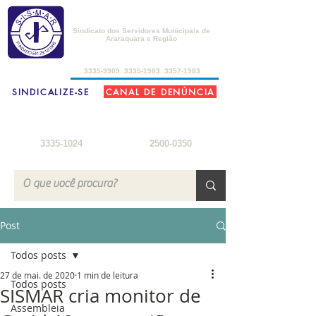
SISMAR
Sindicato dos Servidores Municipais de
Araraquara e Região
de 2ª a 6ª-feira, das 8h30 às 17h30
3335-9909
3335-1983
3357-1983
SINDICALIZE-SE
CANAL DE DENÚNCIA
FARMÁCIA DO SERVIDOR
SEDE DE CAMPO
2ª a 6ª-feira: 8h
- 18h
3ª-feira a sábado: 8h - 22h
sábados: 8h - 12h
domingos: 8h - 18h
3335-1024
2500-0350
Post
Todos posts
27 de mai. de 2020
1 min de leitura
Todos posts
SISMAR cria monitor de
Assembleia