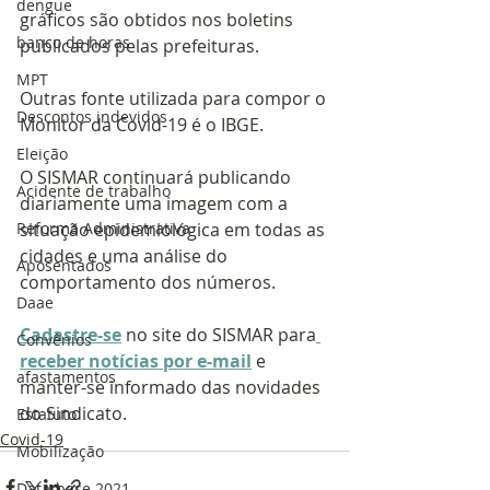
dengue
gráficos são obtidos nos boletins 
banco de horas
publicados pelas prefeituras. 
MPT
Outras fonte utilizada para compor o 
Descontos indevidos
Monitor da Covid-19 é o IBGE.
Eleição
O SISMAR continuará publicando 
Acidente de trabalho
diariamente uma imagem com a 
situação epidemiológica em todas as 
Reforma Administrativa
cidades e uma análise do 
Aposentados
comportamento dos números.
Daae
Cadastre-se
 no site do SISMAR para
Convênios
receber notícias por e-mail
e 
afastamentos
manter-se informado das novidades 
do Sindicato.
Estatuto
Covid-19
Mobilização
Data-base 2021