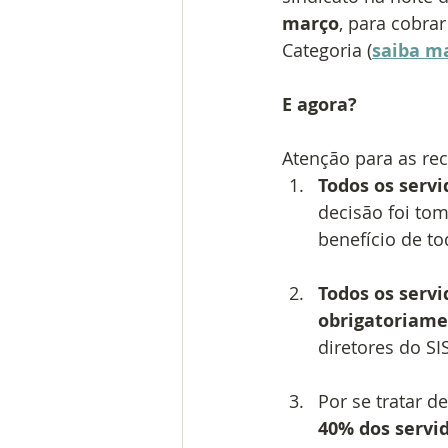
março
, para cobra
Categoria (
saiba ma
E agora?
Atenção para as r
Todos os serv
decisão foi to
benefício de t
Todos os serv
obrigatoriamen
diretores do SI
Por se tratar d
40% dos servi