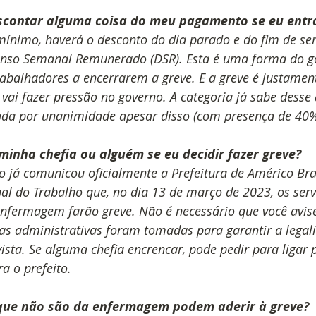
scontar alguma coisa do meu pagamento se eu entr
mínimo, haverá o desconto do dia parado e do fim de se
so Semanal Remunerado (DSR). Esta é uma forma do g
rabalhadores a encerrarem a greve. E a greve é justamen
ai fazer pressão no governo. A categoria já sabe desse 
ada por unanimidade apesar disso (com presença de 40%
minha chefia ou alguém se eu decidir fazer greve?
o já comunicou oficialmente a Prefeitura de Américo Bras
al do Trabalho que, no dia 13 de março de 2023, os serv
nfermagem farão greve. Não é necessário que você avise
s administrativas foram tomadas para garantir a legal
sta. Se alguma chefia encrencar, pode pedir para ligar 
a o prefeito.
 que não são da enfermagem podem aderir à greve?