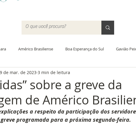
ara
Américo Brasiliense
Boa Esperança do Sul
Gavião Pei
9 de mar. de 2023
3 min de leitura
Santa Lúcia
Trabiju
Acordo Coletivo
Jornada de traba
idas” sobre a greve da
em de Américo Brasilie
ras
Educação
PCCV
Greve
Justiça do Trabalho
plicações a respeito da participação dos servidore
greve programada para a próxima segunda-feira.
 Campo
Academia do SISMAR
Saúde
Data-base 2020