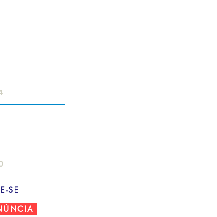
ERVIDOR
- 18h
 12h
4
AMPO
: 8h - 22h
- 18h
0
E-SE
NÚNCIA