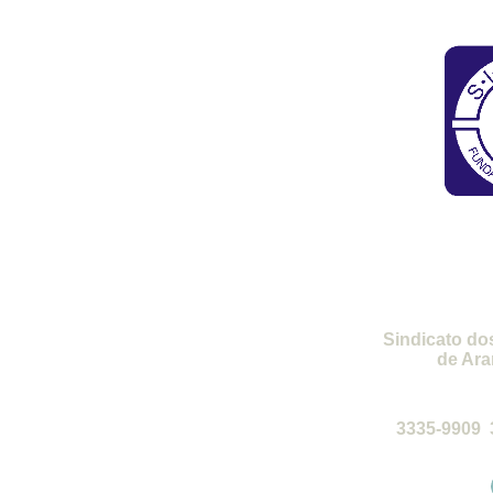
SI
Sindicato do
de Ara
de 2ª a 6ª-
3335-9909 