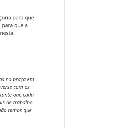
goria para que 
 para que a 
 nesta 
ras na praça em 
onverse com os 
rtante que cada 
is de trabalho 
não temos que 