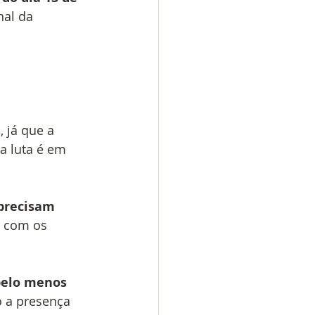
al da 
e
, já que a 
a luta é em 
precisam 
á com os 
elo menos 
o a presença 