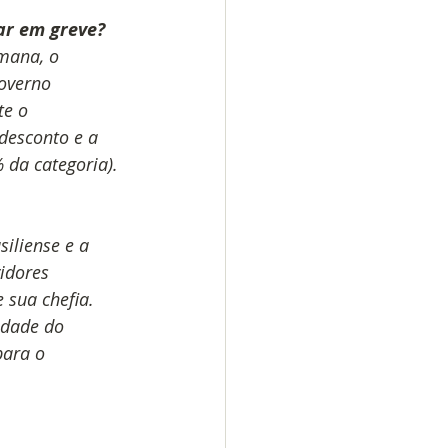
ar em greve?
mana, o 
overno 
te o 
desconto e a 
 da categoria).
iliense e a 
idores 
 sua chefia. 
idade do 
para o 