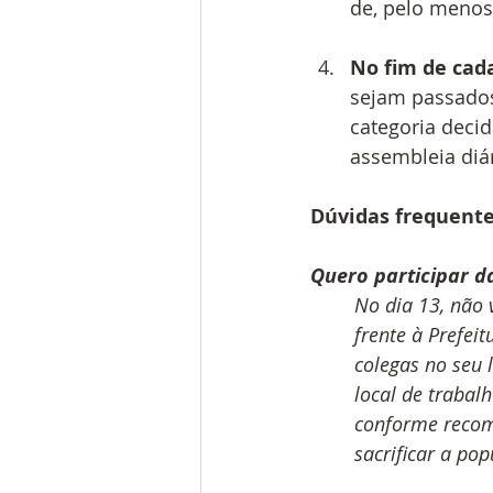
de, pelo menos
No fim de cad
sejam passados
categoria decid
assembleia diár
Dúvidas frequente
Quero participar d
No dia 13, não 
frente à Prefeit
colegas no seu 
local de trabal
conforme recom
sacrificar a pop