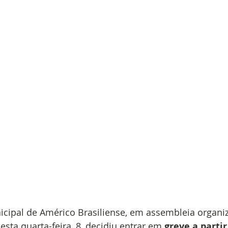
ipal de Américo Brasiliense, em assembleia organiz
esta quarta-feira, 8, decidiu entrar em 
greve a partir