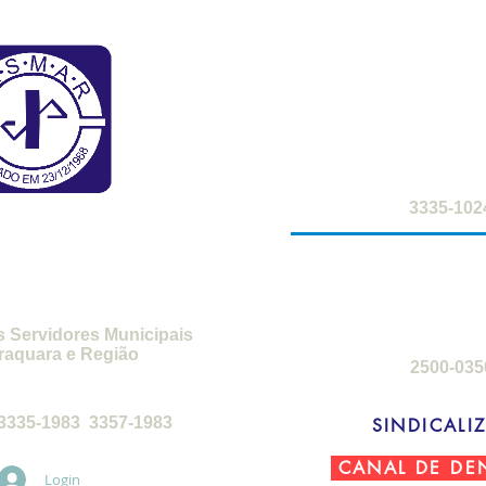
FARMÁCIA DO S
2ª a 6ª-feira: 8h
sábados: 8h -
SMAR
3335-102
SEDE DE C
3ª-feira a sábado
domingos: 8h 
s Servidores Municipais
raquara e Região
2500-035
feira, das 8h30 às 17h30
3335-1983 3357-1983
SINDICALIZ
CANAL DE DE
Login