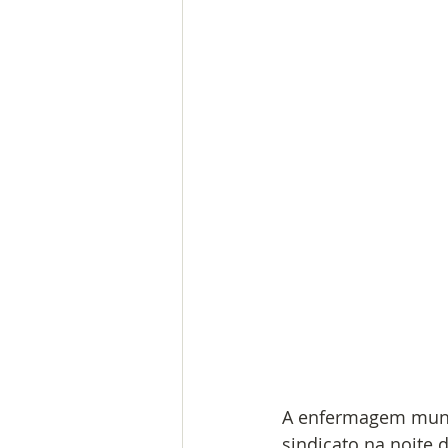
ACE
ACS
Piso salarial
A enfermagem munic
sindicato na noite d