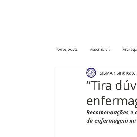
Todos posts
Assembleia
Araraqu
SISMAR Sindicato
Nova Europa
Ribeirão Bonito
“Tira dúv
enfermag
Farmácia do Servidor
Merendei
Recomendações e ex
da enfermagem na 
Condições de trabalho
Sede de