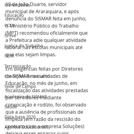
19 de João Duarte, servidor 
Merendeiras
municipal de Araraquara, e após 
Educação
denúncia do SISMAR feita em junho, 
PCCV
o Ministério Público do Trabalho 
(MPT) recomendou oficialmente que 
Greve
a Prefeitura adie qualquer atividade 
Justiça do Trabalho
laboral nas escolas municipais até 
que elas sejam limpas.
GCM
Terceirização
Em diligências feitas por Diretores 
do SISMAR nas unidades de 
Condições de trabalho
Educação, no mês de junho, em 
Sede de Campo
fiscalização das atividades prestadas 
Academia do SISMAR
por servidores mediante 
convocação e rodízio, foi observado 
Saúde
que a ausência de profissionais de 
Data-base 2020
limpeza (em razão da rescisão do 
contrato com a empresa Soluções) 
Agentes Educacionais
deixava esses espaços sujos, 