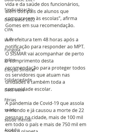
vida e da saúde dos funcionários, 
Sindicalização
além dos pais de alunos que 
comparecem às escolas”, afirma 
Data-base 2022
Gomes em sua recomendação.
CIPA
A Prefeitura tem 48 horas após a 
Luto
notificação para responder ao MPT. 
Fungota
O SISMAR vai acompanhar de perto 
golpe
o cumprimento desta 
recomendação para proteger todos 
Eleição Sindical
os servidores que atuam nas 
Solidariedade
unidades e também toda a 
comunidade escolar.
Data-base
Férias
A pandemia de Covid-19 que assola 
saúde
o mundo e já causou a morte de 22 
pessoas na cidade, mais de 100 mil 
saúde mental
em todo o país e mais de 750 mil em 
Assédio
todo o planeta.