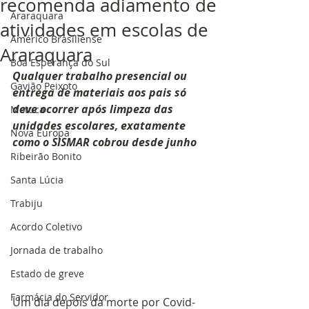
recomenda adiamento de
Araraquara
atividades em escolas de
Américo Brasiliense
Araraquara
Boa Esperança do Sul
Qualquer trabalho presencial ou 
Gavião Peixoto
entrega de materiais aos pais só 
deve ocorrer após limpeza das 
Motuca
unidades escolares, exatamente 
Nova Europa
como o SISMAR cobrou desde junho
Ribeirão Bonito
Santa Lúcia
Trabiju
Acordo Coletivo
Jornada de trabalho
Estado de greve
Farmácia do Servidor
Um dia depois da morte por Covid-