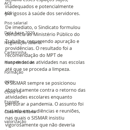
ACE
inadequados e potencialmente 
ACS
perigosos à saúde dos servidores.
Piso salarial
De imediato, o Sindicato formulou 
Data-base 2020
denúncia ao Ministério Público do 
Trabalho, requerendo apuração e 
Negociação salarial
providências. O resultado foi a 
Carteirinha
recomendação do MPT de 
suspender as atividades nas escolas 
Plano de saúde
até que se proceda a limpeza.
Formação
GRTE
O SISMAR sempre se posicionou 
absolutamente contra o retorno das 
Covid-19
atividades escolares enquanto 
Esporte
perdurar a pandemia. O assunto foi 
tratado em audiências e reuniões, 
Casa Transitória
nas quais o SISMAR insistiu 
valorização
vigorosamente que não deveria 