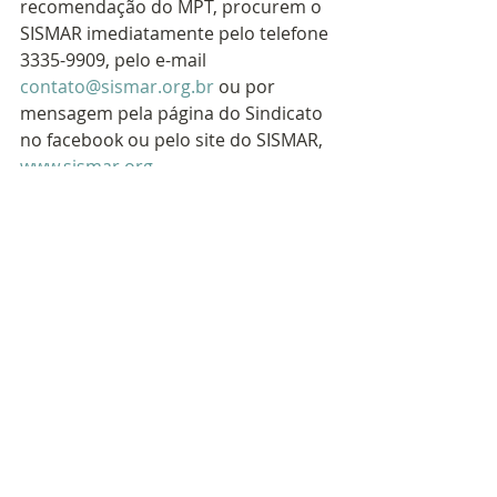
recomendação do MPT, procurem o 
SISMAR imediatamente pelo telefone 
3335-9909, pelo e-mail 
contato@sismar.org.br
 ou por 
mensagem pela página do Sindicato 
no facebook ou pelo site do SISMAR, 
www.sismar.org
.
Araraquara
Educação
Condições de trabalho
Posts recentes
Ver tudo