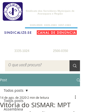
SISMAR
Sindicato dos Servidores Municipais de
Araraquara e Região
de 2ª a 6ª-feira, das 8h30 às 17h30
3335-9909
3335-1983
3357-1983
SINDICALIZE-SE
CANAL DE DENÚNCIA
FARMÁCIA DO SERVIDOR
SEDE DE CAMPO
2ª a 6ª-feira: 8h
- 18h
3ª-feira a sábado: 8h - 22h
sábados: 8h - 12h
domingos: 8h - 18h
3335-1024
2500-0350
Post
Todos posts
14 de ago. de 2020
2 min de leitura
Todos posts
Vitória do SISMAR: MPT
Assembleia