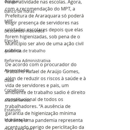
dengue
haver atividade nas escolas. Agora, 
com a recomendação do MPT, a 
banco de horas
Prefeitura de Araraquara só poderá 
MPT
exigir presença de servidores nas 
unidades escolares depois que elas 
Descontos indevidos
forem higienizadas, sob pena de o 
Eleição
Município ser alvo de uma ação civil 
pública.
Acidente de trabalho
Reforma Administrativa
De acordo com o procurador do 
Aposentados
Trabalho Rafael de Araújo Gomes, 
além de reduzir os riscos à saúde e à 
Daae
vida de servidores e pais, um 
Convênios
ambiente de trabalho sadio é direito 
constitucional de todos os 
afastamentos
trabalhadores. “A ausência de 
Estatuto
garantia de higienização mínima 
Mobilização
durante uma pandemia representa 
acentuado perigo de periclitação da 
Data-base 2021