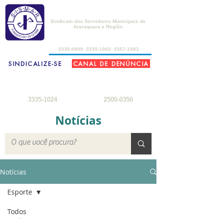
SISMAR
Sindicato dos Servidores Municipais de
Araraquara e Região
de 2ª a 6ª-feira, das 8h30 às 17h30
3335-9909
3335-1983
3357-1983
SINDICALIZE-SE
CANAL DE DENÚNCIA
FARMÁCIA DO SERVIDOR
SEDE DE CAMPO
2ª a 6ª-feira: 8h
- 18h
3ª-feira a sábado: 8h - 22h
sábados: 8h - 12h
domingos: 8h - 18h
3335-1024
2500-0350
Notícias
Notícias
Esporte
Todos