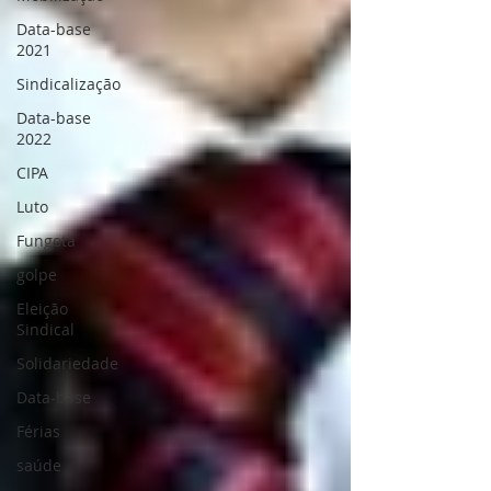
Data-base
2021
Sindicalização
Data-base
2022
CIPA
Luto
Fungota
golpe
Eleição
Sindical
Solidariedade
Data-base
Férias
saúde