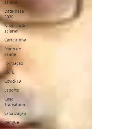
salarial
Data-base
2020
Negociação
salarial
Carteirinha
Plano de
saúde
Formação
GRTE
Covid-19
Esporte
Casa
Transitória
valorização
dengue