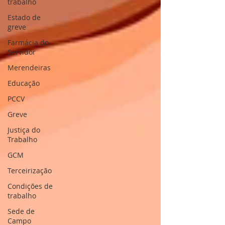
trabalho
Estado de
greve
Farmácia do
Servidor
Merendeiras
Educação
PCCV
Greve
Justiça do
Trabalho
GCM
Terceirização
Condições de
trabalho
Sede de
Campo