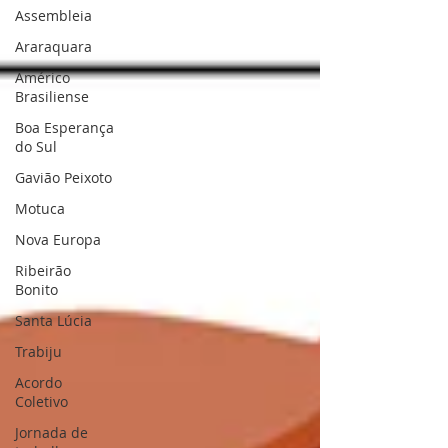
Assembleia
Araraquara
Américo
Brasiliense
Boa Esperança
do Sul
Gavião Peixoto
Motuca
Nova Europa
Ribeirão
Bonito
Santa Lúcia
Trabiju
Acordo
Coletivo
Jornada de