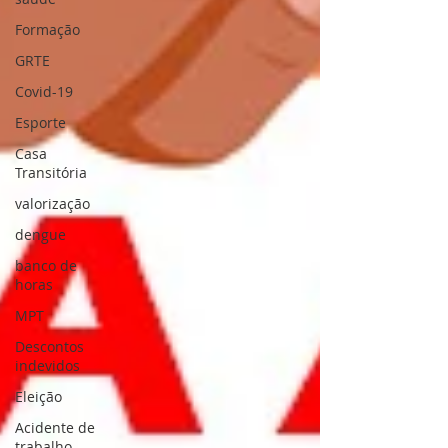
Formação
GRTE
Covid-19
Esporte
Casa
Transitória
valorização
dengue
banco de
horas
MPT
Descontos
indevidos
Eleição
Acidente de
trabalho