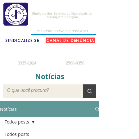
SISMAR
Sindicato dos Servidores Municipais de
Araraquara e Região
de 2ª a 6ª-feira, das 8h30 às 17h30
3335-9909
3335-1983
3357-1983
SINDICALIZE-SE
CANAL DE DENÚNCIA
FARMÁCIA DO SERVIDOR
SEDE DE CAMPO
2ª a 6ª-feira: 8h
- 18h
3ª-feira a sábado: 8h - 22h
sábados: 8h - 12h
domingos: 8h - 18h
3335-1024
2500-0350
Notícias
Notícias
Todos posts
Todos posts