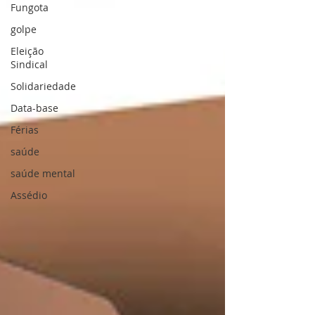
Fungota
golpe
Eleição
Sindical
Solidariedade
Data-base
Férias
saúde
saúde mental
Assédio