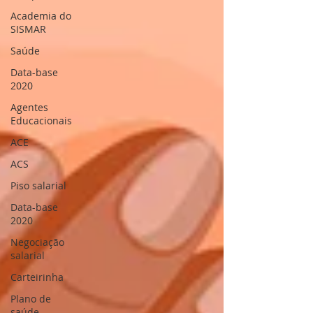
Academia do
SISMAR
Saúde
Data-base
2020
Agentes
Educacionais
ACE
ACS
Piso salarial
Data-base
2020
Negociação
salarial
Carteirinha
Plano de
saúde