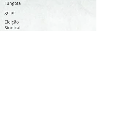
Fungota
golpe
Eleição
Sindical
Solidariedade
Data-base
Férias
saúde
saúde mental
Assédio