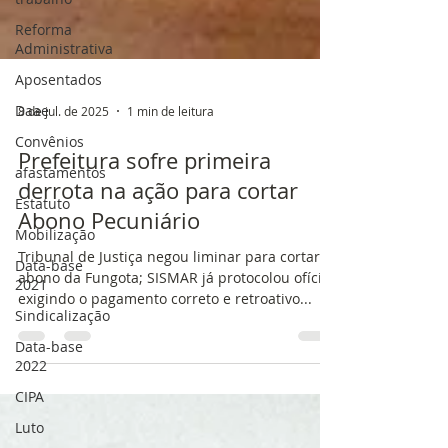
Reforma
Administrativa
Aposentados
Daae
Convênios
8 de jul. de 2025
1 min de leitura
afastamentos
Estatuto
Prefeitura sofre primeira
Mobilização
derrota na ação para cortar
Data-base
Abono Pecuniário
2021
Tribunal de Justiça negou liminar para cortar o
Sindicalização
abono da Fungota; SISMAR já protocolou ofício
Data-base
exigindo o pagamento correto e retroativo...
2022
CIPA
Luto