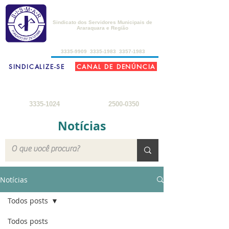
SISMAR
Sindicato dos Servidores Municipais de
Araraquara e Região
de 2ª a 6ª-feira, das 8h30 às 17h30
3335-9909
3335-1983
3357-1983
SINDICALIZE-SE
CANAL DE DENÚNCIA
FARMÁCIA DO SERVIDOR
SEDE DE CAMPO
2ª a 6ª-feira: 8h
- 18h
3ª-feira a sábado: 8h - 22h
sábados: 8h - 12h
domingos: 8h - 18h
3335-1024
2500-0350
Notícias
Notícias
Todos posts
Todos posts