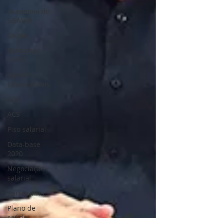
Academia do
SISMAR
Saúde
Data-base
2020
Agentes
Educacionais
ACE
ACS
Piso salarial
Data-base
2020
Negociação
salarial
Carteirinha
Plano de
saúde