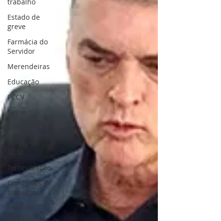
trabalho
Estado de
greve
Farmácia do
Servidor
Merendeiras
Educação
PCCV
Greve
Justiça do
Trabalho
GCM
Terceirização
Condições de
trabalho
Sede de
Campo