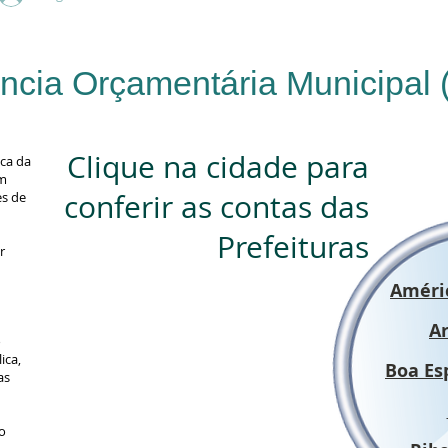
ncia Orçamentária Municipal
Clique na cidade para
ca da
am
conferir as contas das
es de
Prefeituras
r
Améric
A
o
ica,
Boa Es
as
o