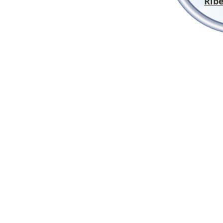
Ribe
Holerite
Busca notícia
C
SISMAR - Sindicato dos Servidores Municipais de Arara
co Brasiliense, Araraquara, Boa Esperança do Sul, Gavião Peixoto,
Ribeirão Bonito, Santa Lúcia e Trabiju
Rua Gonçalves Dias, 970 - Centro - Araraquara/SP
Central de informações: (16) 3335-9909 / 3335-1983 / 335
e-mail:
contato@sismar.org.br