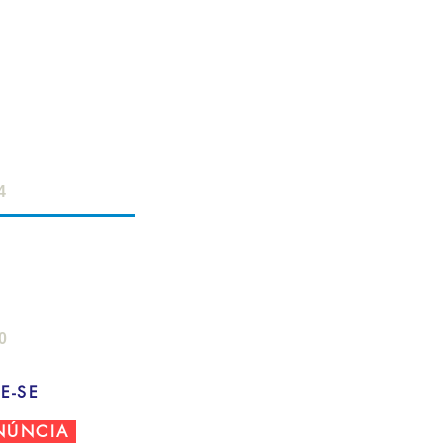
ERVIDOR
- 18h
 12h
4
AMPO
: 8h - 22h
- 18h
0
E-SE
NÚNCIA