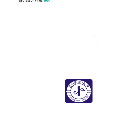
professor Pires,
aqui
.
Quem somos
Fale conosco
Améri