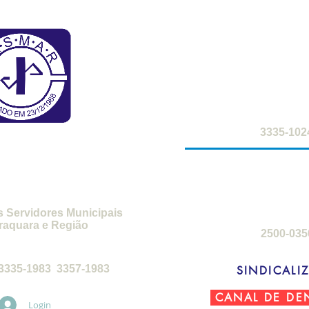
FARMÁCIA DO S
2ª a 6ª-feira: 8h
sábados: 8h -
SMAR
3335-102
SEDE DE C
3ª-feira a sábado
domingos: 8h 
s Servidores Municipais
raquara e Região
2500-035
feira, das 8h30 às 17h30
3335-1983 3357-1983
SINDICALIZ
CANAL DE DE
Login