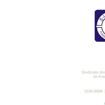
SI
Sindicato do
de Ara
de 2ª a 6ª-
3335-9909 