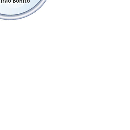
irão Bonito
onvênios
Sindicalize-se
quara e Região
Motuca, Nova Europa,
7-1983