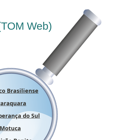
 (TOM Web)
o Brasiliense
raraquara
perança do Sul
Motuca