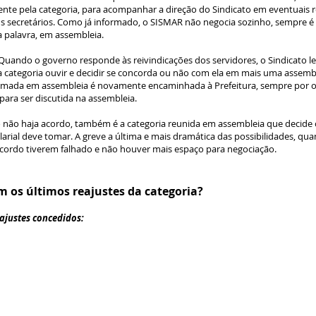
te pela categoria, para acompanhar a direção do Sindicato em eventuais 
us secretários. Como já informado, o SISMAR não negocia sozinho, sempre é 
a palavra, em assembleia.
Quando o governo responde às reivindicações dos servidores, o Sindicato l
a categoria ouvir e decidir se concorda ou não com ela em mais uma assembl
omada em assembleia é novamente encaminhada à Prefeitura, sempre por ofí
para ser discutida na assembleia.
 não haja acordo, também é a categoria reunida em assembleia que decide
arial deve tomar. A greve a última e mais dramática das possibilidades, qu
acordo tiverem falhado e não houver mais espaço para negociação.
m os últimos reajustes da categoria?
eajustes concedidos: