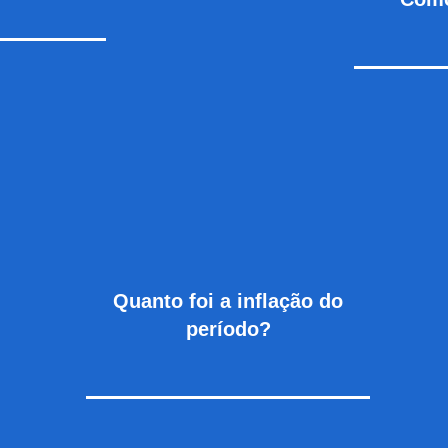
Quanto f
oi a inflação do
período?