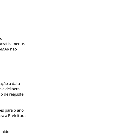
.
ocraticamente.
SISMAR não
ação à data-
 e delibera
do de reajuste
ões para o ano
ra a Prefeitura
olhidos