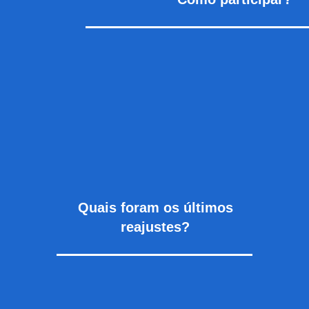
Qua
is foram os últimos
reaju
stes?