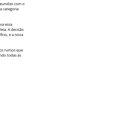
reuniões com o
a categoria
eva essa
eia. A decisão
cio, e a nova
 os rumos que
ando todas as