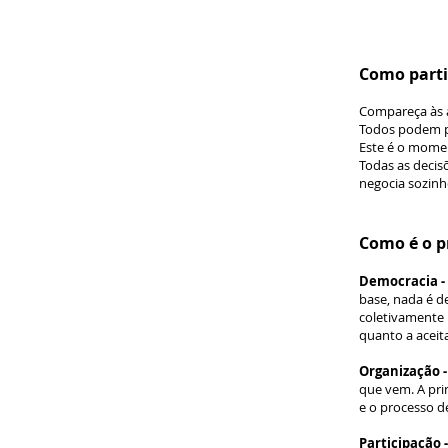
Como parti
Compareça às a
Todos podem pa
Este é o momen
Todas as decis
negocia sozinh
Como é o p
Democracia -
base, nada é d
coletivamente 
quanto a aceit
Organização 
que vem. A prin
e o processo d
Participação 