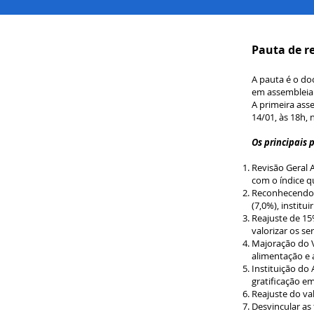
Pauta de r
A pauta é o do
em assembleia 
A p
rimeira as
14/01, às 18h,
Os principais 
Revisão Geral 
com o índice qu
Reconhecendo a
(7,0%), institu
Reajuste de 15
valorizar os se
Majoração do V
alimentação e 
Instituição do
gratificação 
Reajuste do va
Desvincular as