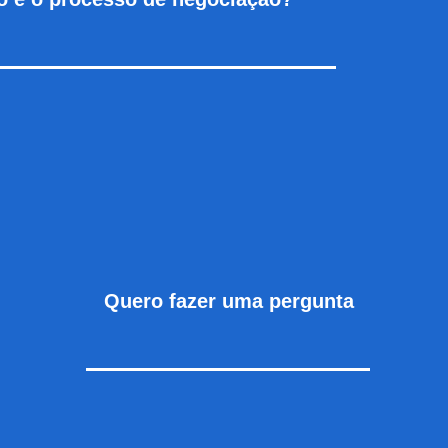
Q
u
ero fazer uma pergunta