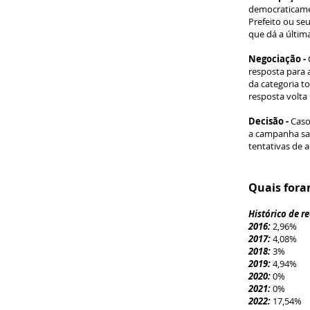
democraticamen
Prefeito ou se
que dá a últim
Negociação -
resposta para 
da categoria t
resposta volta 
Decisão -
Caso
a campanha sal
tentativas de 
Quais fora
Histórico de r
2016:
2,96%
2017:
4,08%
2018:
3%
2019:
4,94%
2020:
0%
2021:
0%
2022:
17,54%