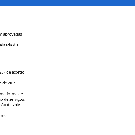
am aprovadas
alizada dia
25), de acordo
o de 2025
como forma de
o de serviços;
são do vale-
como