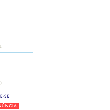
ERVIDOR
- 18h
 12h
4
AMPO
: 8h - 22h
- 18h
0
E-SE
NÚNCIA