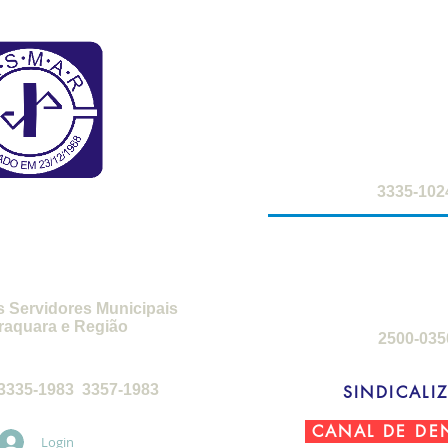
FARMÁCIA DO S
2ª a 6ª-feira: 8h
sábados: 8h -
SMAR
3335-102
SEDE DE C
3ª-feira a sábado
domingos: 8h 
s Servidores Municipais
raquara e Região
2500-035
feira, das 8h30 às 17h30
3335-1983 3357-1983
SINDICALIZ
CANAL DE DE
Login