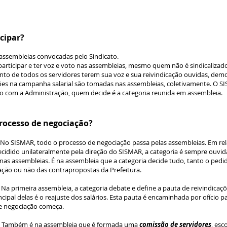
cipar?
ssembleias convocadas pelo Sindicato.
rticipar e ter voz e voto nas assembleias, mesmo quem não é sindicalizado
to de todos os servidores terem sua voz e sua reivindicação ouvidas, dem
ões na campanha salarial são tomadas nas assembleias, coletivamente. O 
o com a Administração, quem decide é a categoria reunida em assembleia.
rocesso de negociação?
No SISMAR, todo o processo de negociação passa pelas assembleias. Em rel
ecidido unilateralmente pela direção do SISMAR, a categoria é sempre ouvida
nas assembleias. É na assembleia que a categoria decide tudo, tanto o pedi
ação ou não das contrapropostas da Prefeitura.
-
Na primeira assembleia, a categoria debate e define a pauta de reivindicaç
cipal delas é o reajuste dos salários. Esta pauta é encaminhada por ofício pa
e negociação começa.
-
Também é na assembleia que é formada uma
comissão de servidores
, esc