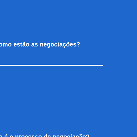
omo es
tão as negociações?
o é o
processo de negociação?