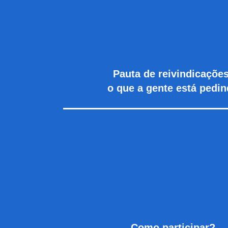
Pauta de rei
vindicações
o que a gente está pedi
Como participar?