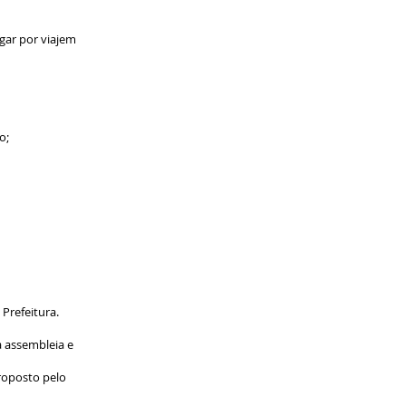
gar por viajem
o;
Prefeitura.
a assembleia e
roposto pelo