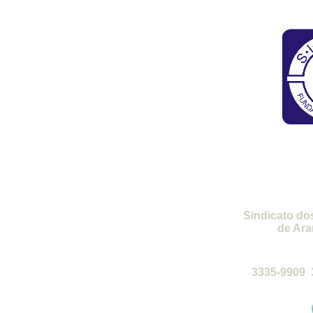
SI
Sindicato do
de Ara
de 2ª a 6ª-
3335-9909 