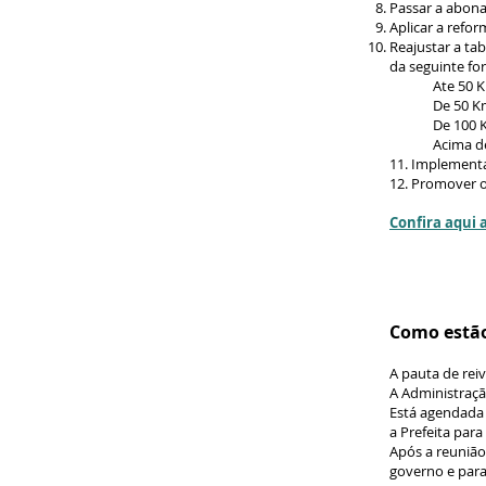
Passar a abona
Aplicar a refor
Reajustar a ta
da seguinte fo
Ate 50 
De 50 K
De 100 
Acima d
11. Implementa
12. Promover o
Confira aqui 
Como estão
A pauta de rei
A Administraçã
Está agendada 
a Prefeita para
Após a reunião
governo e para