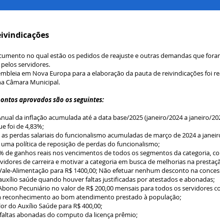
eivindicações
cumento no qual estão os pedidos de reajuste e outras demandas que for
pelos servidores.
sembleia em Nova Europa
para a elaboração da pauta de reivindicações foi re
 na Câmara Municipal.
pontos aprovados são os seguintes:
Anual da inflação acumulada até a data base/2025 (janeiro/2024 a janeiro/20
e foi de 4,83%;
s perdas salariais do funcionalismo acumuladas de março de 2024 a janeir
ir uma política de reposição de perdas do funcionalismo;
% de ganhos reais nos vencimentos de todos os segmentos da categoria, 
rvidores de carreira e motivar a categoria em busca de melhorias na prestaçã
ale-Alimentação para R$ 1400,00; Não efetuar nenhum desconto na conces
auxílio saúde quando houver faltas justificadas por atestados e abonadas;
 Abono Pecuniário no valor de R$ 200,00 mensais para todos os servidores 
em reconhecimento ao bom atendimento prestado à população;
lor do Auxílio Saúde para R$ 400,00;
 faltas abonadas do computo da licença prêmio;