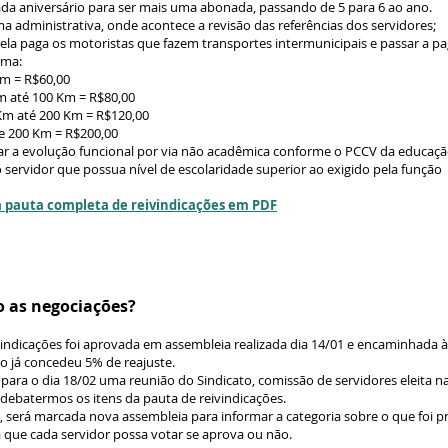
da aniversário para ser mais uma abonada, passando de 5 para 6 ao ano.
ma administrativa, onde acontece a revisão das referências dos servidores;
bela paga os motoristas que fazem transportes intermunicipais e passar a pa
rma:
Km = R$60,00
m até 100 Km = R$80,00
Km até 200 Km = R$120,00
e 200 Km = R$200,00
r a evolução funcional por via não acadêmica conforme o PCCV da educaçã
 servidor que possua nível de escolaridade superior ao exigido pela função
a pauta completa de reivindicações em PDF
 as negociações?
vindicações foi aprovada em assembleia realizada dia 14/01 e encaminhada à 
o já concedeu 5% de reajuste.
para o dia 18/02 uma reunião do Sindicato, comissão de servidores eleita n
 debatermos os itens da pauta de reivindicações.​
, será marcada nova assembleia para informar a categoria sobre o que foi p
 que cada servidor possa votar se aprova ou não.