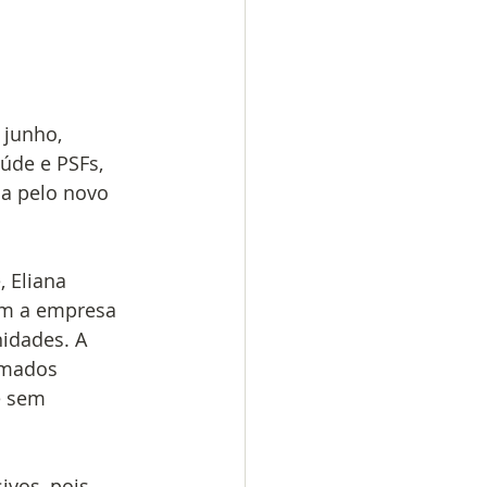
 junho, 
úde e PSFs, 
a pelo novo 
 Eliana 
com a empresa 
idades. A 
amados 
e sem 
vos, pois 