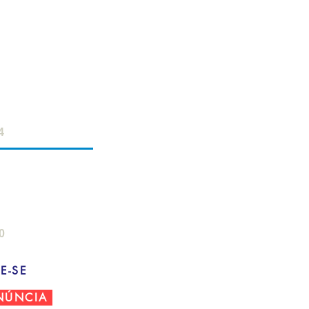
ERVIDOR
- 18h
 12h
4
AMPO
: 8h - 22h
- 18h
0
E-SE
NÚNCIA