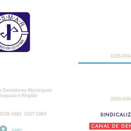
FARMÁCIA DO S
2ª a 6ª-feira: 8h
sábados: 8h -
SMAR
3335-102
SEDE DE C
3ª-feira a sábado
domingos: 8h 
s Servidores Municipais
raquara e Região
2500-035
feira, das 8h30 às 17h30
3335-1983 3357-1983
SINDICALIZ
CANAL DE DE
Login