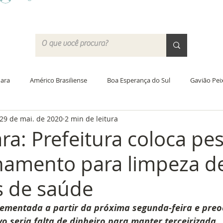
ara
Américo Brasiliense
Boa Esperança do Sul
Gavião Pei
29 de mai. de 2020
2 min de leitura
Santa Lúcia
Trabiju
Acordo Coletivo
Jornada de traba
ra: Prefeitura coloca pe
namento para limpeza d
ras
Educação
PCCV
Greve
Justiça do Trabalho
s de saúde
 Campo
Academia do SISMAR
Saúde
Data-base 2020
ementada a partir da próxima segunda-feira e preo
vo seria falta de dinheiro para manter terceirizada