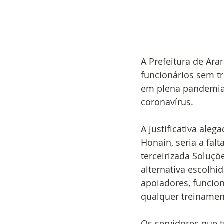
A Prefeitura de Arar
funcionários sem t
em plena pandemia 
coronavírus.
A justificativa ale
Honain, seria a fal
terceirizada Soluçõ
alternativa escolhid
apoiadores, funcio
qualquer treinamen
Os servidores que 