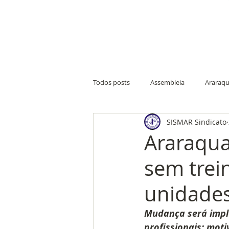
Todos posts
Assembleia
Araraqu
SISMAR Sindicato
Nova Europa
Ribeirão Bonito
Araraqua
sem trei
Farmácia do Servidor
Merendei
unidade
Condições de trabalho
Sede de
Mudança será impl
profissionais; moti