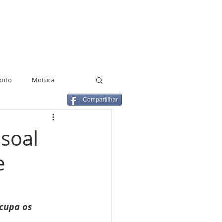
xoto
Motuca
Compartilhar
lho
Estado de greve
ssoal
e
GCM
Terceirização
Agentes Educacionais
cupa os 