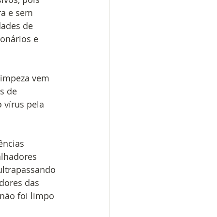
ra e sem 
dades de 
onários e 
 limpeza vem 
s de 
 vírus pela 
ências 
alhadores 
ultrapassando 
dores das 
ão foi limpo 