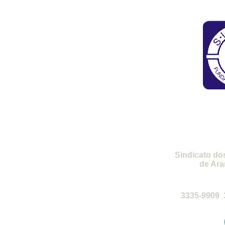
SI
Sindicato do
de Ara
de 2ª a 6ª-
3335-9909 