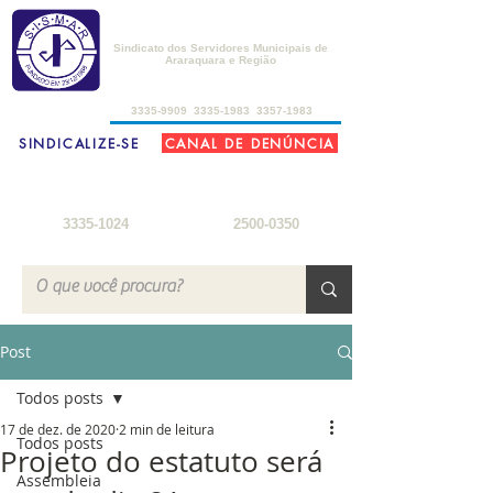
SISMAR
Sindicato dos Servidores Municipais de
Araraquara e Região
de 2ª a 6ª-feira, das 8h30 às 17h30
3335-9909
3335-1983
3357-1983
SINDICALIZE-SE
CANAL DE DENÚNCIA
FARMÁCIA DO SERVIDOR
SEDE DE CAMPO
2ª a 6ª-feira: 8h
- 18h
3ª-feira a sábado: 8h - 22h
sábados: 8h - 12h
domingos: 8h - 18h
3335-1024
2500-0350
Post
Todos posts
17 de dez. de 2020
2 min de leitura
Todos posts
Projeto do estatuto será
Assembleia