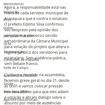
Merendeiras
Agora, a responsabilidade está nas 
Educação
mãos de cada servidor municipal de 
Araraquara que é contra o estatuto. 
PCCV
O prefeito Edinho Silva confirmou 
Greve
seu desprezo pela opinião dos 
servidores e convocou sessão 
Justiça do Trabalho
extraordinária da Câmara Municipal 
GCM
para votação do projeto que altera o 
Terceirização
regime jurídico dos servidores para 
estatutário. Sem audiência pública, 
Condições de trabalho
sem debate franco.
Sede de Campo
Conforme decidido na assembleia, 
Academia do SISMAR
faremos greve geral no dia 21, desde 
Saúde
às 0h01 e vamos colocar pressão 
nos vereadores para que eles adiem 
Data-base 2020
a votação e abram diálogo sobre o 
Agentes Educacionais
assunto por meio de audiências 