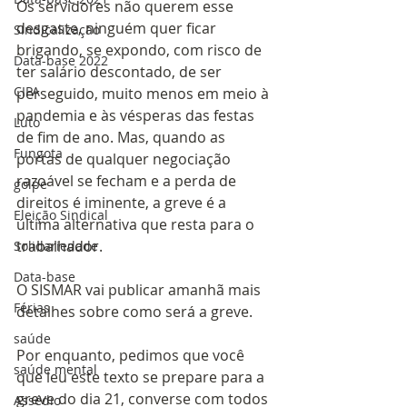
Os servidores não querem esse 
desgaste, ninguém quer ficar 
Sindicalização
brigando, se expondo, com risco de 
Data-base 2022
ter salário descontado, de ser 
CIPA
perseguido, muito menos em meio à 
pandemia e às vésperas das festas 
Luto
de fim de ano. Mas, quando as 
Fungota
portas de qualquer negociação 
razoável se fecham e a perda de 
golpe
direitos é iminente, a greve é a 
Eleição Sindical
última alternativa que resta para o 
trabalhador.
Solidariedade
Data-base
O SISMAR vai publicar amanhã mais 
Férias
detalhes sobre como será a greve.
saúde
Por enquanto, pedimos que você 
saúde mental
que leu este texto se prepare para a 
greve do dia 21, converse com todos 
Assédio