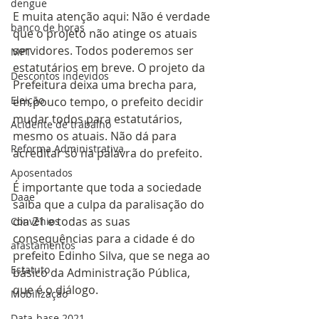
dengue
E muita atenção aqui: Não é verdade 
banco de horas
que o projeto não atinge os atuais 
servidores. Todos poderemos ser 
MPT
estatutários em breve. O projeto da 
Descontos indevidos
Prefeitura deixa uma brecha para, 
Eleição
em pouco tempo, o prefeito decidir 
mudar todos para estatutários, 
Acidente de trabalho
mesmo os atuais. Não dá para 
Reforma Administrativa
acreditar só na palavra do prefeito. 
Aposentados
É importante que toda a sociedade 
Daae
saiba que a culpa da paralisação do 
dia 21 e todas as suas 
Convênios
consequências para a cidade é do 
afastamentos
prefeito Edinho Silva, que se nega ao 
Estatuto
básico da Administração Pública, 
que é o diálogo.
Mobilização
Data-base 2021