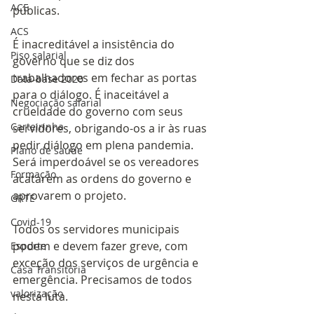
ACE
públicas. 
ACS
É inacreditável a insistência do 
Piso salarial
governo que se diz dos 
trabalhadores em fechar as portas 
Data-base 2020
para o diálogo. É inaceitável a 
Negociação salarial
crueldade do governo com seus 
Carteirinha
servidores, obrigando-os a ir às ruas 
pedir diálogo em plena pandemia. 
Plano de saúde
Será imperdoável se os vereadores 
Formação
acatarem as ordens do governo e 
aprovarem o projeto.
GRTE
Covid-19
Todos os servidores municipais 
podem e devem fazer greve, com 
Esporte
exceção dos serviços de urgência e 
Casa Transitória
emergência. Precisamos de todos 
valorização
nesta luta.