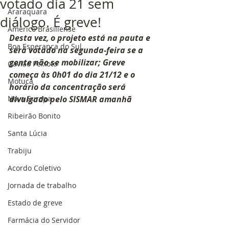
votado dia 21 sem
Araraquara
diálogo. É greve!
Américo Brasiliense
Desta vez, o projeto está na pauta e 
Boa Esperança do Sul
será votado na segunda-feira se a 
gente não se mobilizar; Greve 
Gavião Peixoto
começa às 0h01 do dia 21/12 e o 
Motuca
horário da concentração será 
Nova Europa
divulgado pelo SISMAR amanhã
Ribeirão Bonito
Santa Lúcia
Trabiju
Acordo Coletivo
Jornada de trabalho
Estado de greve
Farmácia do Servidor