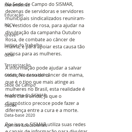
Na Sede de Campo do SISMAR, 
Merendeiras
dezenas de servidoras e servidores 
Educação
municipais sindicalizados reuniram-
se, vestidos de rosa, para ajudar na 
PCCV
divulgação da campanha Outubro 
Greve
Rosa, de combate ao câncer de 
Justiça do Trabalho
mama, e para apoiar esta causa tão 
valiosa para as mulheres.
GCM
Terceirização
A informação pode ajudar a salvar 
vidas. No caso do câncer de mama, 
Condições de trabalho
que é o tipo que mais atinge as 
Sede de Campo
mulheres no Brasil, esta realidade é 
Academia do SISMAR
mais clara ainda, já que o 
diagnóstico precoce pode fazer a 
Saúde
diferença entre a cura e a morte.
Data-base 2020
Por isso, o SISMAR utiliza suas redes 
Agentes Educacionais
e canais de informação para divulgar 