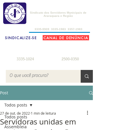
SISMAR
Sindicato dos Servidores Municipais de
Araraquara e Região
de 2ª a 6ª-feira, das 8h30 às 17h30
3335-9909
3335-1983
3357-1983
SINDICALIZE-SE
CANAL DE DENÚNCIA
FARMÁCIA DO SERVIDOR
SEDE DE CAMPO
2ª a 6ª-feira: 8h
- 18h
3ª-feira a sábado: 8h - 22h
sábados: 8h - 12h
domingos: 8h - 18h
3335-1024
2500-0350
Post
Todos posts
27 de out. de 2022
1 min de leitura
Todos posts
Servidoras unidas em
Assembleia