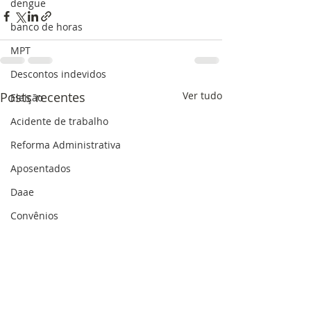
dengue
banco de horas
MPT
Descontos indevidos
Posts recentes
Ver tudo
Eleição
Acidente de trabalho
Reforma Administrativa
Aposentados
Daae
Convênios
afastamentos
Estatuto
Mobilização
Data-base 2021