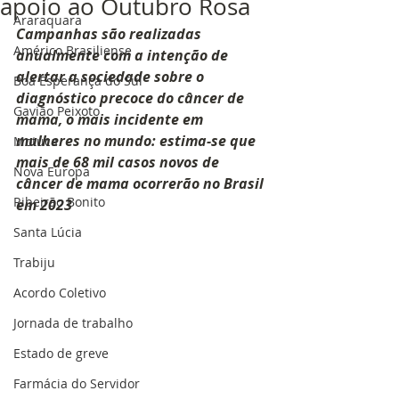
apoio ao Outubro Rosa
Araraquara
Campanhas são realizadas 
Américo Brasiliense
anualmente com a intenção de 
alertar a sociedade sobre o 
Boa Esperança do Sul
diagnóstico precoce do câncer de 
Gavião Peixoto
mama, o mais incidente em 
mulheres no mundo: estima-se que 
Motuca
mais de 68 mil casos novos de 
Nova Europa
câncer de mama ocorrerão no Brasil 
Ribeirão Bonito
em 2023
Santa Lúcia
Trabiju
Acordo Coletivo
Jornada de trabalho
Estado de greve
Farmácia do Servidor