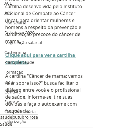
ACE
cartilha desenvolvida pelo Instituto 
Nacional de Combate ao Câncer 
ACS
(Inca), para orientar mulheres e 
Piso salarial
homens a respeito da prevenção e 
Data-base 2020
da detecção precoce do câncer de 
mama.
Negociação salarial
Carteirinha
Clique aqui para ver a cartilha 
completa.
Plano de saúde
Formação
A cartilha "Câncer de mama: vamos 
GRTE
falar sobre isso?" busca facilitar o 
diálogo entre você e o profissional 
Covid-19
de saúde. Informe-se, tire suas 
Esporte
dúvidas e faça o autoexame com 
frequência.
Casa Transitória
saúde
outubro rosa
valorização
Saúde