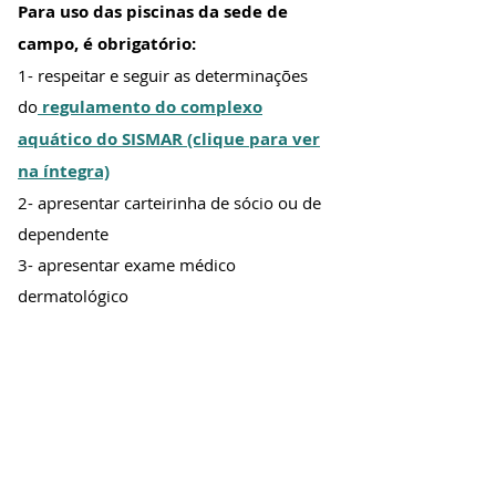
Para uso das piscinas da sede de
campo, é obrigatório:
1- respeitar e seguir as determinações
do
regulamento do complexo
aquático do SISMAR (clique para ver
na íntegra)
2- apresentar carteirinha de sócio ou de
dependente
3- apresentar exame médico
dermatológico
4- cadastrar a biometria nas catracas
das piscinas
5- para hidroginástica é obrigatória
também a apresentação de exame
clínico (verificar turmas e horários pelo
telefone 2500-0350)