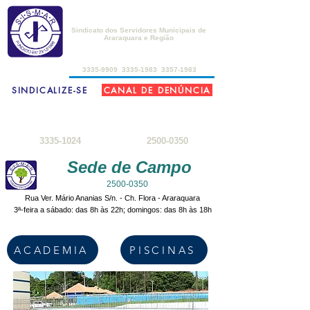
SISMAR
Sindicato dos Servidores Municipais de
Araraquara e Região
de 2ª a 6ª-feira, das 8h30 às 17h30
3335-9909
3335-1983
3357-1983
SINDICALIZE-SE
CANAL DE DENÚNCIA
FARMÁCIA DO SERVIDOR
SEDE DE CAMPO
2ª a 6ª-feira: 8h
- 18h
3ª-feira a sábado: 8h - 22h
sábados: 8h - 12h
domingos: 8h - 18h
3335-1024
2500-0350
Sede de Campo
2500-0350
Rua Ver. Mário Ananias S/n. - Ch. Flora - Araraquara
3ª-feira a sábado: das 8h às 22h; domingos: das 8h às 18h
ACADEMIA
PISCINAS