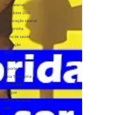
Piso salarial
Data-base 2020
Negociação salarial
Carteirinha
Plano de saúde
Formação
GRTE
Covid-19
Esporte
Casa Transitória
valorização
dengue
banco de horas
MPT