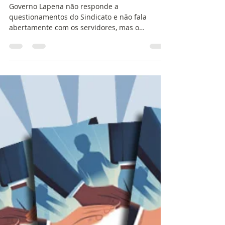
14 de out. de 2025
2 min de leitura
Araraquara vai fechar creches
e outras unidades sem diálogo
com servidores e população
Governo Lapena não responde a
questionamentos do Sindicato e não fala
abertamente com os servidores, mas o
fechamento de pelo menos quatro unidades de
educação já é de conhecimento geral e precisa
ser explicado e debatido Sem dialogar com a
população, sem dialogar com os servidores e
muito menos com o Sindicato, o Governo
Lapena vai fechar pelo menos quatro unidades
escolares para o ano de 2026 em Araraquara.
O Sindicato recebeu a informação de que o
CEC Gilda Rocha , o CER