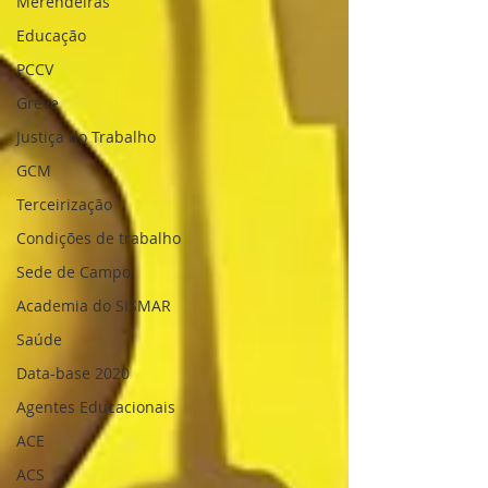
Merendeiras
Educação
PCCV
Greve
Justiça do Trabalho
GCM
Terceirização
Condições de trabalho
Sede de Campo
Academia do SISMAR
Saúde
Data-base 2020
Agentes Educacionais
ACE
ACS