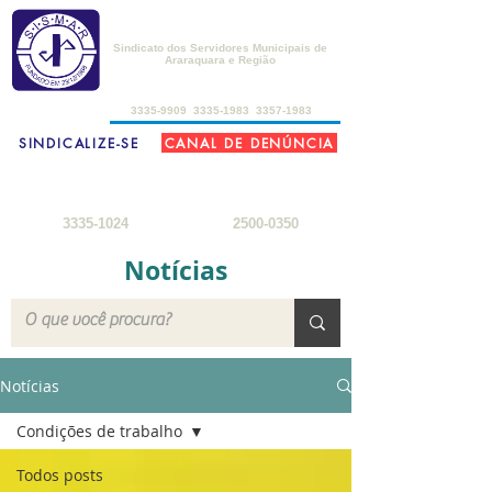
SISMAR
Sindicato dos Servidores Municipais de
Araraquara e Região
de 2ª a 6ª-feira, das 8h30 às 17h30
3335-9909
3335-1983
3357-1983
SINDICALIZE-SE
CANAL DE DENÚNCIA
FARMÁCIA DO SERVIDOR
SEDE DE CAMPO
2ª a 6ª-feira: 8h
- 18h
3ª-feira a sábado: 8h - 22h
sábados: 8h - 12h
domingos: 8h - 18h
3335-1024
2500-0350
Notícias
Notícias
Condições de trabalho
Todos posts