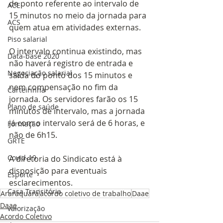
de ponto referente ao intervalo de 
ACE
15 minutos no meio da jornada para 
ACS
quem atua em atividades externas.
Piso salarial
O intervalo continua existindo, mas 
Data-base 2020
não haverá registro de entrada e 
Negociação salarial
saída do ponto dos 15 minutos e 
nem compensação no fim da 
Carteirinha
jornada. Os servidores farão os 15 
Plano de saúde
minutos de intervalo, mas a jornada 
já com o intervalo será de 6 horas, e 
Formação
não de 6h15. 
GRTE
Covid-19
A diretoria do Sindicato está à 
disposição para eventuais 
Esporte
esclarecimentos.
Casa Transitória
Araraquara
acordo coletivo de trabalho
Daae
Daae
valorização
Acordo Coletivo