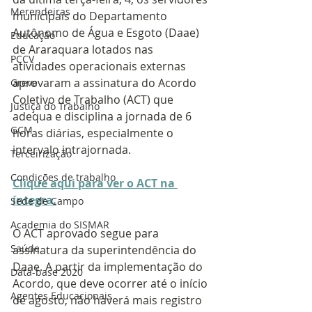
Merendeiras
municipais do Departamento 
Autônomo de Água e Esgoto (Daae) 
Educação
de Araraquara lotados nas 
PCCV
atividades operacionais externas 
aprovaram a assinatura do Acordo 
Greve
Coletivo de Trabalho (ACT) que 
Justiça do Trabalho
adequa e disciplina a jornada de 6 
GCM
horas diárias, especialmente o 
intervalo intrajornada.
Terceirização
Condições de trabalho
Clique aqui para ver o ACT na 
íntegra.
Sede de Campo
Academia do SISMAR
O ACT aprovado segue para 
Saúde
assinatura da superintendência do 
Daae. A partir da implementação do 
Data-base 2020
Acordo, que deve ocorrer até o início 
Agentes Educacionais
de agosto, não haverá mais registro 