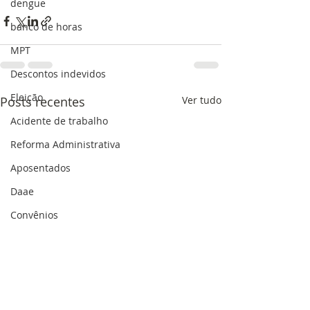
dengue
banco de horas
MPT
Descontos indevidos
Eleição
Posts recentes
Ver tudo
Acidente de trabalho
Reforma Administrativa
Aposentados
Daae
Convênios
afastamentos
Estatuto
Mobilização
Data-base 2021