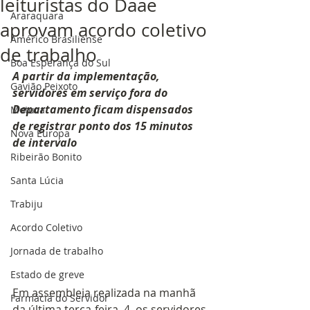
leituristas do Daae
Araraquara
aprovam acordo coletivo
Américo Brasiliense
de trabalho
Boa Esperança do Sul
A partir da implementação, 
Gavião Peixoto
servidores em serviço fora do 
Departamento ficam dispensados 
Motuca
de registrar ponto dos 15 minutos 
Nova Europa
de intervalo
Ribeirão Bonito
Santa Lúcia
Trabiju
Acordo Coletivo
Jornada de trabalho
Estado de greve
Em assembleia realizada na manhã 
Farmácia do Servidor
da última terça-feira, 4, os servidores 