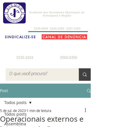
SISMAR
Sindicato dos Servidores Municipais de
Araraquara e Região
de 2ª a 6ª-feira, das 8h30 às 17h30
3335-9909
3335-1983
3357-1983
SINDICALIZE-SE
CANAL DE DENÚNCIA
FARMÁCIA DO SERVIDOR
SEDE DE CAMPO
2ª a 6ª-feira: 8h
- 18h
3ª-feira a sábado: 8h - 22h
sábados: 8h - 12h
domingos: 8h - 18h
3335-1024
2500-0350
Post
Todos posts
5 de jul. de 2023
1 min de leitura
Todos posts
Operacionais externos e
Assembleia