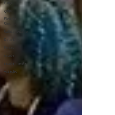
Fungota
golpe
Eleição
Sindical
Solidariedade
Data-base
Férias
saúde
saúde mental
Assédio