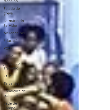
trabalho
Estado de
greve
Farmácia do
Servidor
Merendeiras
Educação
PCCV
Greve
Justiça do
Trabalho
GCM
Terceirização
Condições de
trabalho
Sede de
Campo