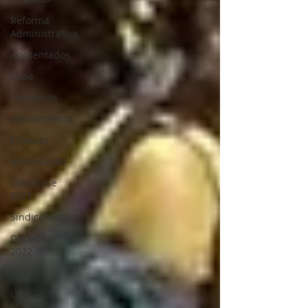
Reforma
Administrativa
Aposentados
Daae
Convênios
afastamentos
Estatuto
Mobilização
Data-base
2021
Sindicalização
Data-base
2022
CIPA
Luto