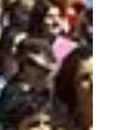
Academia do
SISMAR
Saúde
Data-base
2020
Agentes
Educacionais
ACE
ACS
Piso salarial
Data-base
2020
Negociação
salarial
Carteirinha
Plano de
saúde