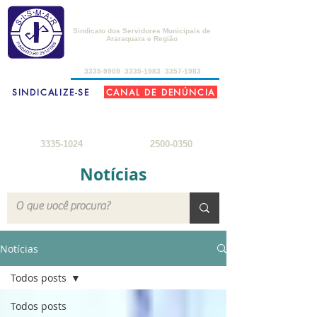
SISMAR
Sindicato dos Servidores Municipais de
Araraquara e Região
de 2ª a 6ª-feira, das 8h30 às 17h30
3335-9909
3335-1983
3357-1983
SINDICALIZE-SE
CANAL DE DENÚNCIA
FARMÁCIA DO SERVIDOR
SEDE DE CAMPO
2ª a 6ª-feira: 8h
- 18h
3ª-feira a sábado: 8h - 22h
sábados: 8h - 12h
domingos: 8h - 18h
3335-1024
2500-0350
Notícias
Notícias
Todos posts
Todos posts